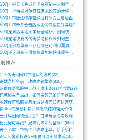
8/07]
一键元宝完成任务究竟能带来哪些超值优势？
8/07]
一个特戒对传奇玩家来说真的就够用了吗？
8/06]
1.76版法师能否通过其他方式增加血量？
8/06]
1.76新开合击版本如何快速提升等级？
8/03]
龙渊版本地图坐标全解析，如何快速定位BOSS位置？
8/03]
龙城决复古传奇赞助价格表如何查询？
8/02]
逆水寒单职业存在哪些可利用漏洞？如何快速提升战力？
8/02]
逆天单职业微端传奇如何快速提升战力？新手必看攻略
找服推荐
1.76传奇sf网站中组队的方式(22)
奇端游排名前十攻略难题集锦(930)
热血传奇私服中，战士攻击Boss时也要(27)
沙巴克城主争霸战，如何带领兄弟们问鼎巅峰(565)
满攻速传奇私服赤月龙城兑换码如何快速获取(676)
传奇sf中的神秘礼包：洞悉隐藏的强大价值(427)
道士开局如何快速打金？白嫖玩家必看攻略(5)
巴克何时再战？兄弟们该如何备战？(659)
方舟不卡盾：终极传世攻略宝典，新手小白逆(495)
的1.76金币传奇SF哪里可以刷降魔戒(18)