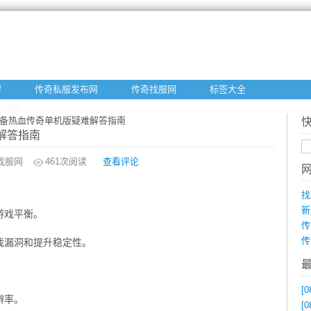
f
传奇私服发布网
传奇找服网
标签大全
站地图
必备热血传奇单机版疑难解答指南
解答指南
找服网
461
次阅读
查看评论
找
新
游戏平衡。
传
传
戏漏洞和提升稳定性。
[0
辨率。
[0