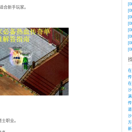
[0
，适合新手玩家。
[0
[0
[0
[0
[0
[0
[0
在
传
在
沙
道士职业。
新