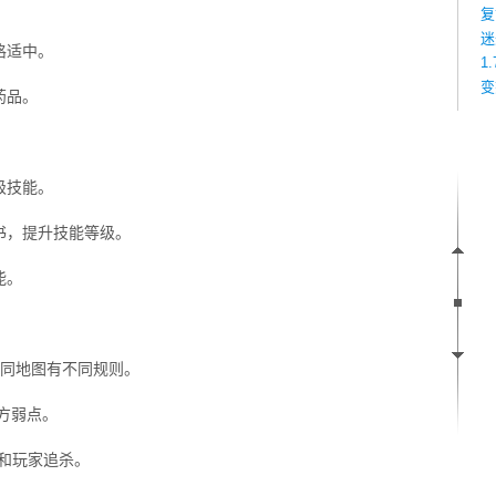
复
迷
格适中。
1
变
药品。
级技能。
书，提升技能等级。
能。
不同地图有不同规则。
方弱点。
击和玩家追杀。