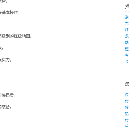
装备。
等基本操作。
高级别的练级地图。
龙
端
级。
强实力。
传
价格昂贵。
传
的装备。
传
热
传
单