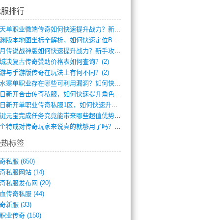
找服排行
逆天单职业微端传奇如何快速提升战力？新手(4)
龙渊版本地图坐标全解析，如何快速定位BO(3)
红月传说战神版如何快速提升战力？新手攻略(3)
城决复古传奇赞助价格表如何查询？(2)
游与手游版传奇在玩法上有何不同？(2)
逆水寒单职业存在哪些可利用漏洞？如何快速(1)
今日新开合击传奇私服，如何快速提升角色战(0)
今日新开单职业传奇私服1区，如何快速升级(0)
一键元宝完成任务究竟能带来哪些超值优势？(0)
一个特戒对传奇玩家来说真的就够用了吗？(0)
最热标签
奇私服
(650)
奇私服网站
(14)
奇私服发布网
(20)
血传奇私服
(44)
奇新服
(33)
职业传奇
(150)