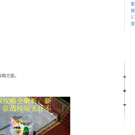
复
迷
1
变
攻略方案。