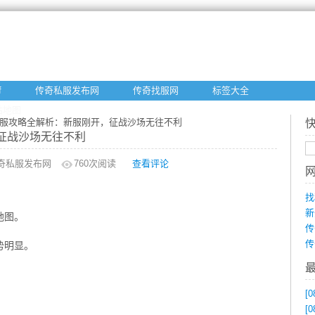
f
传奇私服发布网
传奇找服网
标签大全
站地图
私服攻略全解析：新服刚开，征战沙场无往不利
征战沙场无往不利
奇私服发布网
760
次阅读
查看评论
找
新
地图。
传
传
势明显。
[0
[0