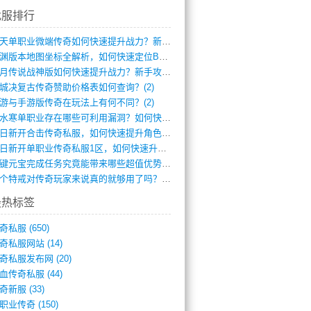
找服排行
逆天单职业微端传奇如何快速提升战力？新手(4)
龙渊版本地图坐标全解析，如何快速定位BO(3)
红月传说战神版如何快速提升战力？新手攻略(3)
城决复古传奇赞助价格表如何查询？(2)
游与手游版传奇在玩法上有何不同？(2)
逆水寒单职业存在哪些可利用漏洞？如何快速(1)
今日新开合击传奇私服，如何快速提升角色战(0)
今日新开单职业传奇私服1区，如何快速升级(0)
一键元宝完成任务究竟能带来哪些超值优势？(0)
一个特戒对传奇玩家来说真的就够用了吗？(0)
最热标签
奇私服
(650)
奇私服网站
(14)
奇私服发布网
(20)
血传奇私服
(44)
奇新服
(33)
职业传奇
(150)