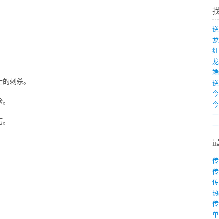
龙
端
士的刺杀。
验。
巧。
传
传
传
热
传
单