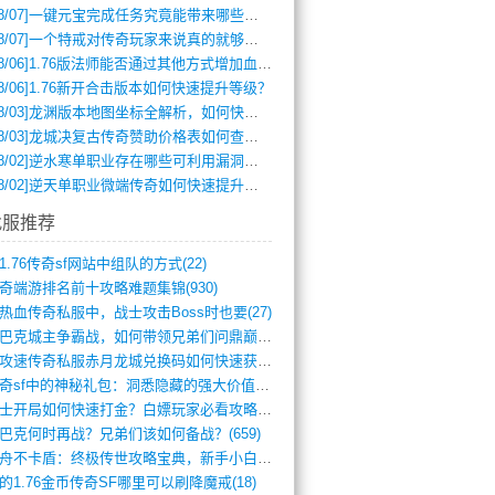
8/07]
一键元宝完成任务究竟能带来哪些超值优势？
8/07]
一个特戒对传奇玩家来说真的就够用了吗？
8/06]
1.76版法师能否通过其他方式增加血量？
8/06]
1.76新开合击版本如何快速提升等级？
8/03]
龙渊版本地图坐标全解析，如何快速定位BOSS位置？
8/03]
龙城决复古传奇赞助价格表如何查询？
8/02]
逆水寒单职业存在哪些可利用漏洞？如何快速提升战力？
8/02]
逆天单职业微端传奇如何快速提升战力？新手必看攻略
找服推荐
1.76传奇sf网站中组队的方式(22)
奇端游排名前十攻略难题集锦(930)
热血传奇私服中，战士攻击Boss时也要(27)
沙巴克城主争霸战，如何带领兄弟们问鼎巅峰(565)
满攻速传奇私服赤月龙城兑换码如何快速获取(676)
传奇sf中的神秘礼包：洞悉隐藏的强大价值(427)
道士开局如何快速打金？白嫖玩家必看攻略(5)
巴克何时再战？兄弟们该如何备战？(659)
方舟不卡盾：终极传世攻略宝典，新手小白逆(495)
的1.76金币传奇SF哪里可以刷降魔戒(18)