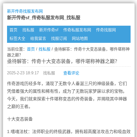
新开传奇找服发布网
新开传奇sf_传奇私服发布网_找私服
首页
找私服
新开传奇sf
传奇私服发布网
传奇找服网
标签大全
给我留言
找服订阅
网站地图
当前位置：
首页
/
找私服
/ 亟待解答：传奇十大变态装备，哪件堪称神
器之巅？
亟待解答：传奇十大变态装备，哪件堪称神器之巅？
2025-2-23 18:9:17
找私服
查看评论
传奇游戏历经多年，涌现了无数令人垂涎三尺的神级装备，它们
凭借着强大的属性和稀有性，成为了无数玩家梦寐以求的宝物。
今天，我们就来探索十件堪称变态的传奇装备，并揭晓其中神器
之巅的王者。
十大变态装备
1.嗜魂法杖：法师职业的终极武器，拥有超高魔法攻击力和吸血效