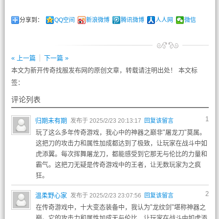
分享到：
QQ空间
新浪微博
腾讯微博
人人网
微信
« 上一篇
下一篇 »
本文为新开传奇找服发布网的原创文章，转载请注明出处！ 本文标
签：
评论列表
1
归期未有期
发布于 2025/2/23 20:13:17
回复该留言
玩了这么多年传奇游戏，我心中的神器之巅非"屠龙刀"莫属。
这把刀的攻击力和属性加成都达到了极致，让玩家在战斗中如
虎添翼。每次挥舞屠龙刀，都能感受到它那无与伦比的力量和
霸气。这把刀无疑是传奇游戏中的王者，让无数玩家为之疯
狂。
2
温柔野心家
发布于 2025/2/23 23:07:56
回复该留言
在传奇游戏中，十大变态装备中，我认为"龙纹剑"堪称神器之
巅。它的攻击力和属性加成无与伦比，让玩家在战斗中如虎添