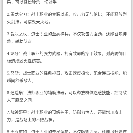
果，可以轻松秒杀一切对手。
2.屠龙宝刀：战士职业的梦寐以求，攻击力无与伦比，还能释放烈
火剑法，可谓毁天灭地。
3.裁决之杖：道士职业的至高神兵，不仅攻击力强劲，还能召唤神
兽，辅助队友。
4.龙牙：战士职业的强力武器，拥有致命的穿甲效果，对高防御目
标造成毁灭性伤害。
5.怒斩：战士职业的经典神器，攻击速度极快，配合连击技能，能
瞬间秒杀敌人。
6.逍遥扇：法师职业的辅助法器，可以释放群体迷惑技能，控制敌
人于股掌之间。
7.战神盔甲：战士职业的顶级护甲，防御力惊人，还能增加攻击
力，是战场上的不败战神。
8.天尊道袍：道士职业的专属法袍，不仅防御力高，还能提升治疗