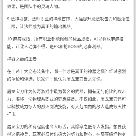
效果，是团队中的灵魂人物。
9.法神项链：法师职业的神级首饰，大幅提升魔法攻击力和魔法值
上限，让法师成为真正的输出机器。
10.麻痹戒指：所有职业都能佩戴的极品戒指，可以释放麻痹技
能，让敌人动弹不得，是PK和抢BOSS的必备利器。
神器之巅的王者
在上述十大变态装备中，哪一件才是真正的神器之巅？经过激烈
的争论和评选，玩家们一致认为屠龙宝刀当之无愧。
屠龙宝刀作为传奇游戏中最为著名的武器，拥有无与伦比的攻击
力，堪称一切物理系职业的梦想装备。不仅如此，屠龙宝刀还可
以释放威力惊人的烈火剑法技能，对大范围内的敌人造成毁灭性
打击。
屠龙宝刀的稀有程度也令人咂舌，其爆率之低令人发指。想要获
得这把神兵，玩家必须付出极大的努力和耐心，在高等级怪物身