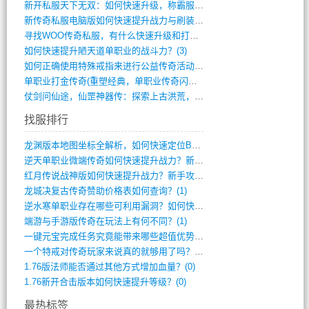
新开私服天下无双：如何快速升级，称霸服务(681)
新传奇私服电脑版如何快速提升战力与刷装备(835)
寻找WOO传奇私服，有什么快速升级和打宝(864)
如何快速提升陋天道单职业的战斗力？(3)
如何正确使用特殊戒指来进行公益传奇活动？(10)
单职业打金传奇(重塑经典，单职业传奇闪耀(10)
仗剑问仙途，仙罡神器传：探索上古洪荒，揭(813)
找服排行
龙渊版本地图坐标全解析，如何快速定位BO(3)
逆天单职业微端传奇如何快速提升战力？新手(2)
红月传说战神版如何快速提升战力？新手攻略(2)
龙城决复古传奇赞助价格表如何查询？(1)
逆水寒单职业存在哪些可利用漏洞？如何快速(1)
端游与手游版传奇在玩法上有何不同？(1)
一键元宝完成任务究竟能带来哪些超值优势？(0)
一个特戒对传奇玩家来说真的就够用了吗？(0)
1.76版法师能否通过其他方式增加血量？(0)
1.76新开合击版本如何快速提升等级？(0)
最热标签