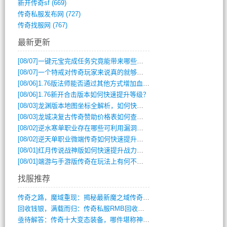
新开传奇sf
(669)
传奇私服发布网
(727)
传奇找服网
(767)
最新更新
[08/07]
一键元宝完成任务究竟能带来哪些超值优势？
[08/07]
一个特戒对传奇玩家来说真的就够用了吗？
[08/06]
1.76版法师能否通过其他方式增加血量？
[08/06]
1.76新开合击版本如何快速提升等级？
[08/03]
龙渊版本地图坐标全解析，如何快速定位BOSS位置？
[08/03]
龙城决复古传奇赞助价格表如何查询？
[08/02]
逆水寒单职业存在哪些可利用漏洞？如何快速提升战力？
[08/02]
逆天单职业微端传奇如何快速提升战力？新手必看攻略
[08/01]
红月传说战神版如何快速提升战力？新手攻略全解析？
[08/01]
端游与手游版传奇在玩法上有何不同？
找服推荐
传奇之路，魔域重现：揭秘最新魔之域传奇攻(712)
回收钱银，满载而归：传奇私服RMB回收装(548)
亟待解答：传奇十大变态装备，哪件堪称神器(347)