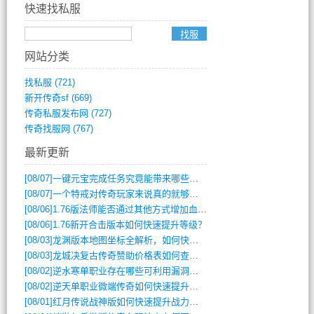
快速找私服
网站分类
找私服
(721)
新开传奇sf
(669)
传奇私服发布网
(727)
传奇找服网
(767)
最新更新
[08/07]
一键元宝完成任务究竟能带来哪些超值优势？
[08/07]
一个特戒对传奇玩家来说真的就够用了吗？
[08/06]
1.76版法师能否通过其他方式增加血量？
[08/06]
1.76新开合击版本如何快速提升等级？
[08/03]
龙渊版本地图坐标全解析，如何快速定位BOSS位置？
[08/03]
龙城决复古传奇赞助价格表如何查询？
[08/02]
逆水寒单职业存在哪些可利用漏洞？如何快速提升战力？
[08/02]
逆天单职业微端传奇如何快速提升战力？新手必看攻略
[08/01]
红月传说战神版如何快速提升战力？新手攻略全解析？