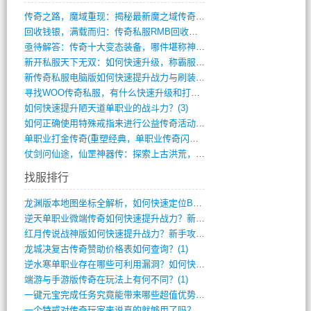
传奇之路，魔域重现：揭秘最新魔之域传奇攻(712)
回收钱银，满载而归：传奇私服RMB回收装(548)
亟待解答：传奇十大变态装备，哪件堪称神器(347)
新开私服天下无双：如何快速升级，称霸服务(681)
新传奇私服电脑版如何快速提升战力与刷装备(835)
寻找WOO传奇私服，有什么快速升级和打宝(864)
如何快速提升陋天道单职业的战斗力？(3)
如何正确使用特殊戒指来进行公益传奇活动？(10)
单职业打金传奇(重塑经典，单职业传奇闪耀(10)
仗剑问仙途，仙罡神器传：探索上古洪荒，揭(813)
找服排行
龙渊版本地图坐标全解析，如何快速定位BO(3)
逆天单职业微端传奇如何快速提升战力？新手(2)
红月传说战神版如何快速提升战力？新手攻略(2)
龙城决复古传奇赞助价格表如何查询？(1)
逆水寒单职业存在哪些可利用漏洞？如何快速(1)
端游与手游版传奇在玩法上有何不同？(1)
一键元宝完成任务究竟能带来哪些超值优势？(0)
一个特戒对传奇玩家来说真的就够用了吗？(0)