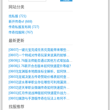
网站分类
找私服
(721)
新开传奇sf
(669)
传奇私服发布网
(727)
传奇找服网
(767)
最新更新
[08/07]
一键元宝完成任务究竟能带来哪些超值优势？
[08/07]
一个特戒对传奇玩家来说真的就够用了吗？
[08/06]
1.76版法师能否通过其他方式增加血量？
[08/06]
1.76新开合击版本如何快速提升等级？
[08/03]
龙渊版本地图坐标全解析，如何快速定位BOSS位置？
[08/03]
龙城决复古传奇赞助价格表如何查询？
[08/02]
逆水寒单职业存在哪些可利用漏洞？如何快速提升战力？
[08/02]
逆天单职业微端传奇如何快速提升战力？新手必看攻略
[08/01]
红月传说战神版如何快速提升战力？新手攻略全解析？
[08/01]
端游与手游版传奇在玩法上有何不同？
找服推荐