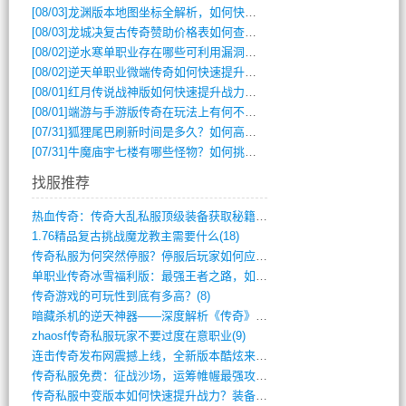
[08/03]
龙渊版本地图坐标全解析，如何快速定位BOSS位置？
[08/03]
龙城决复古传奇赞助价格表如何查询？
[08/02]
逆水寒单职业存在哪些可利用漏洞？如何快速提升战力？
[08/02]
逆天单职业微端传奇如何快速提升战力？新手必看攻略
[08/01]
红月传说战神版如何快速提升战力？新手攻略全解析？
[08/01]
端游与手游版传奇在玩法上有何不同？
[07/31]
狐狸尾巴刷新时间是多久？如何高效获取传奇手游中的狐狸尾巴？
[07/31]
牛魔庙宇七楼有哪些怪物？如何挑战它们？
找服推荐
热血传奇：传奇大乱私服顶级装备获取秘籍(887)
1.76精品复古挑战魔龙教主需要什么(18)
传奇私服为何突然停服？停服后玩家如何应对(744)
单职业传奇冰雪福利版：最强王者之路，如何(659)
传奇游戏的可玩性到底有多高？(8)
暗藏杀机的逆天神器——深度解析《传奇》祈(374)
zhaosf传奇私服玩家不要过度在意职业(9)
连击传奇发布网震撼上线，全新版本酷炫来袭(12)
传奇私服免费：征战沙场，运筹帷幄最强攻城(516)
传奇私服中变版本如何快速提升战力？装备强(1012)