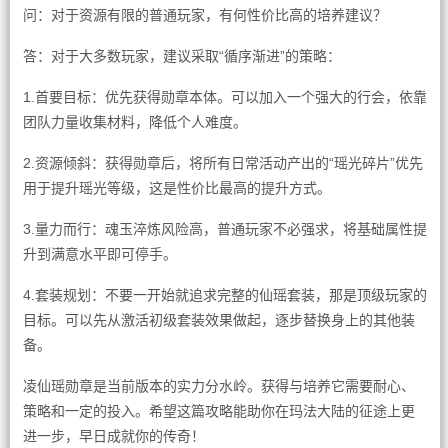
问：对于资源有限的普通玩家，有何性价比高的培养建议？
答：对于大多数玩家，建议采取“循序渐进”的策略：
1.首要目标：优先获得勋章本体。可以加入一个强大的行会，依靠
团队力量收集材料，降低个人难度。
2.资源倾斜：获得勋章后，将所有日常活动产出的“瑶光碎片”优先
用于提升瑶光等级，这是性价比最高的提升方式。
3.量力而行：魂玉淬炼风险高，普通玩家不必强求，将基础属性提
升到满意水平即可停手。
4.套装规划：不要一开始就追求完整的仙瑶套装，那是顶级玩家的
目标。可以先从激活初级套装效果做起，逐步替换身上的其他装
备。
凌仙瑶勋章是当前版本的实力分水岭。获得与培养它需要耐心、
策略和一定的投入。希望这篇攻略能助你在玛法大陆的征途上更
进一步，早日成就你的传奇！