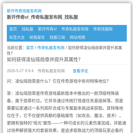
新开传奇找服发布网
新开传奇sf_传奇私服发布网_找私服
首页
找私服
新开传奇sf
传奇私服发布网
传奇找服网
标签大全
给我留言
找服订阅
网站地图
当前位置：
首页
/
传奇私服发布网
/ 如何获得凌仙瑶勋章并提升其属
性？
如何获得凌仙瑶勋章并提升其属性？
2026-5-27 9:9:4
传奇私服发布网
查看评论
问：凌仙瑶勋章是什么？它在传奇游戏中有何特殊地位？
答：凌仙瑶勋章是传奇游戏最新版本中推出的一款顶级特殊装
备，属于勋章栏位。它并非通过传统打怪或任务直接掉落，而是
需要玩家通过一系列高阶合成与专属副本挑战来获取。其特殊地
位在于，它不仅提供高额的基础属性（如攻击、魔法、道术），
更拥有独特的“瑶光”属性——一种可成长的元素伤害加成，并能通
过培养解锁强大的套装效果，是追求极致战力的顶级玩家必备的