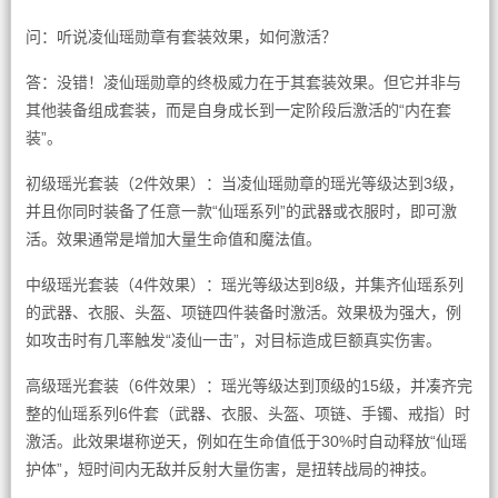
问：听说凌仙瑶勋章有套装效果，如何激活？
答：没错！凌仙瑶勋章的终极威力在于其套装效果。但它并非与
其他装备组成套装，而是自身成长到一定阶段后激活的“内在套
装”。
初级瑶光套装（2件效果）：当凌仙瑶勋章的瑶光等级达到3级，
并且你同时装备了任意一款“仙瑶系列”的武器或衣服时，即可激
活。效果通常是增加大量生命值和魔法值。
中级瑶光套装（4件效果）：瑶光等级达到8级，并集齐仙瑶系列
的武器、衣服、头盔、项链四件装备时激活。效果极为强大，例
如攻击时有几率触发“凌仙一击”，对目标造成巨额真实伤害。
高级瑶光套装（6件效果）：瑶光等级达到顶级的15级，并凑齐完
整的仙瑶系列6件套（武器、衣服、头盔、项链、手镯、戒指）时
激活。此效果堪称逆天，例如在生命值低于30%时自动释放“仙瑶
护体”，短时间内无敌并反射大量伤害，是扭转战局的神技。