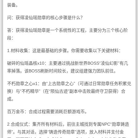
装备。
问：获得凌仙瑶勋章的核心步骤是什么？
答：获得凌仙瑶勋章是一个系统性的工程，主要分为三个核心阶
段：
1.材料收集：这是最基础的步骤。你需要收集以下关键材料：
破碎的仙瑶晶核x10：主要通过挑战新世界BOSS“凌仙幻影”有几
率掉落。该BOSS刷新时间较长，建议组建强力团队前往。
不朽勋章之心x1：由“上古勋章之心”（可通过日常勋章任务积累兑
换）与“不朽精华”（在“陨仙古迹”副本中击败最终守卫获得）合
成。
百万金币：合成过程需要消耗巨额游戏币。
2.合成仪式：集齐所有材料后，前往主城找到专属NPC“勋章铸造
师”。与其对话，选择“铸造传奇勋章”选项，放入材料并支付金