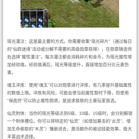
瑶光灌注：这是最主要的方式。你需要收集“瑶光碎片”（通过每日
的“仙踪迷境”活动或分解不需要的高级勋章获得），在勋章铸造师
处选择“属性灌注”。每次灌注都会消耗碎片和金币，为瑶光属性增
加经验值。经验值满后，瑶光等级提升，直接增加百分比元素伤
害。
魂玉淬炼：使用“魂玉”可以对勋章进行淬炼，有几率提升基础属性
的数值上限。淬炼有风险，可能会使当前属性暂时下降，但使用
“保底符”可以防止属性倒退，是追求极致的土豪玩家首选。
仙灵附体：当你的瑶光等级达到5级、10级、15级时，会分别解锁
一个附体槽位。你可以将特定的“仙灵”（如增加暴击的“炎灵”、增
加生命偷取的“木灵”）镶嵌进去，激活额外的被动技能效果，极大
丰富战术选择。