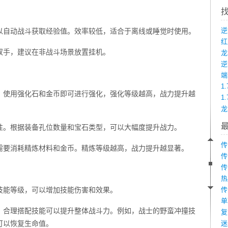
以自动战斗获取经验值。效率较低，适合于离线或睡觉时使用。
双手，建议在非战斗场景放置挂机。
龙
端
1
。使用强化石和金币即可进行强化，强化等级越高，战力提升越
1
性。根据装备孔位数量和宝石类型，可以大幅度提升战力。
传
需要消耗精炼材料和金币。精炼等级越高，战力提升越显著。
传
传
热
技能等级，可以增加技能伤害和效果。
传
单
，合理搭配技能可以提升整体战斗力。例如，战士的野蛮冲撞技
复
可以恢复生命值。
迷