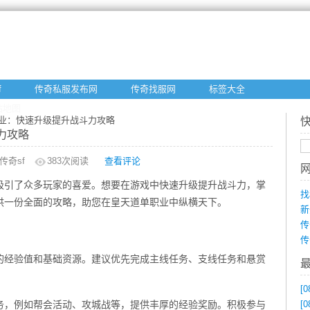
f
传奇私服发布网
传奇找服网
标签大全
站地图
职业：快速升级提升战斗力攻略
力攻略
传奇sf
383
次阅读
查看评论
吸引了众多玩家的喜爱。想要在游戏中快速升级提升战斗力，掌
找
供一份全面的攻略，助您在皇天道单职业中纵横天下。
新
传
传
的经验值和基础资源。建议优先完成主线任务、支线任务和悬赏
[0
务，例如帮会活动、攻城战等，提供丰厚的经验奖励。积极参与
[0