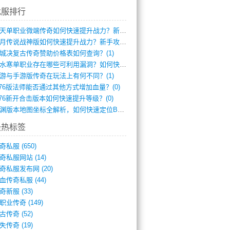
找服排行
逆天单职业微端传奇如何快速提升战力？新手(2)
红月传说战神版如何快速提升战力？新手攻略(2)
城决复古传奇赞助价格表如何查询？(1)
逆水寒单职业存在哪些可利用漏洞？如何快速(1)
游与手游版传奇在玩法上有何不同？(1)
.76版法师能否通过其他方式增加血量？(0)
.76新开合击版本如何快速提升等级？(0)
龙渊版本地图坐标全解析，如何快速定位BO(0)
最热标签
奇私服
(650)
奇私服网站
(14)
奇私服发布网
(20)
血传奇私服
(44)
奇新服
(33)
职业传奇
(149)
古传奇
(52)
失传奇
(19)