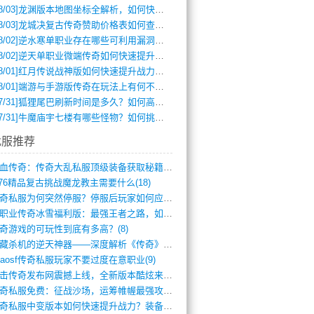
8/03]
龙渊版本地图坐标全解析，如何快速定位BOSS位置？
8/03]
龙城决复古传奇赞助价格表如何查询？
8/02]
逆水寒单职业存在哪些可利用漏洞？如何快速提升战力？
8/02]
逆天单职业微端传奇如何快速提升战力？新手必看攻略
8/01]
红月传说战神版如何快速提升战力？新手攻略全解析？
8/01]
端游与手游版传奇在玩法上有何不同？
7/31]
狐狸尾巴刷新时间是多久？如何高效获取传奇手游中的狐狸尾巴？
7/31]
牛魔庙宇七楼有哪些怪物？如何挑战它们？
找服推荐
热血传奇：传奇大乱私服顶级装备获取秘籍(887)
.76精品复古挑战魔龙教主需要什么(18)
传奇私服为何突然停服？停服后玩家如何应对(744)
单职业传奇冰雪福利版：最强王者之路，如何(659)
奇游戏的可玩性到底有多高？(8)
暗藏杀机的逆天神器——深度解析《传奇》祈(374)
haosf传奇私服玩家不要过度在意职业(9)
连击传奇发布网震撼上线，全新版本酷炫来袭(12)
传奇私服免费：征战沙场，运筹帷幄最强攻城(516)
传奇私服中变版本如何快速提升战力？装备强(1012)