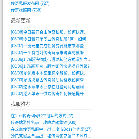
传奇私服发布网
(727)
传奇找服网
(768)
最新更新
[08/08]
今日新开合击传奇私服，如何快速提升角色战力？
[08/08]
今日新开单职业传奇私服1区，如何快速升级与获取顶级装备？
[08/07]
一键元宝完成任务究竟能带来哪些超值优势？
[08/07]
一个特戒对传奇玩家来说真的就够用了吗？
[08/06]
1.76版法师能否通过其他方式增加血量？
[08/06]
1.76新开合击版本如何快速提升等级？
[08/03]
龙渊版本地图坐标全解析，如何快速定位BOSS位置？
[08/03]
龙城决复古传奇赞助价格表如何查询？
[08/02]
逆水寒单职业存在哪些可利用漏洞？如何快速提升战力？
[08/02]
逆天单职业微端传奇如何快速提升战力？新手必看攻略
找服推荐
在1.76传奇sf网站中组队的方式(22)
传奇端游排名前十攻略难题集锦(930)
在热血传奇私服中，战士攻击Boss时也要(27)
沙巴克城主争霸战，如何带领兄弟们问鼎巅峰(565)