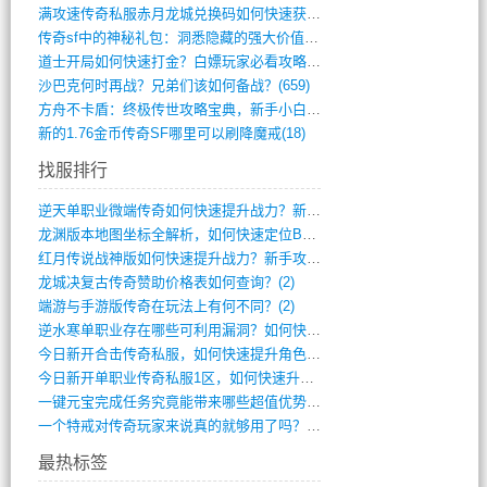
满攻速传奇私服赤月龙城兑换码如何快速获取(676)
传奇sf中的神秘礼包：洞悉隐藏的强大价值(427)
道士开局如何快速打金？白嫖玩家必看攻略(5)
沙巴克何时再战？兄弟们该如何备战？(659)
方舟不卡盾：终极传世攻略宝典，新手小白逆(495)
新的1.76金币传奇SF哪里可以刷降魔戒(18)
找服排行
逆天单职业微端传奇如何快速提升战力？新手(4)
龙渊版本地图坐标全解析，如何快速定位BO(3)
红月传说战神版如何快速提升战力？新手攻略(3)
龙城决复古传奇赞助价格表如何查询？(2)
端游与手游版传奇在玩法上有何不同？(2)
逆水寒单职业存在哪些可利用漏洞？如何快速(1)
今日新开合击传奇私服，如何快速提升角色战(0)
今日新开单职业传奇私服1区，如何快速升级(0)
一键元宝完成任务究竟能带来哪些超值优势？(0)
一个特戒对传奇玩家来说真的就够用了吗？(0)
最热标签