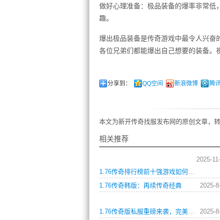
做好心理准备：极品装备的爆率非常低
趣。
爆出极品装备是传奇游戏中最令人兴奋
各位兄弟们都能爆出自己想要的装备。
分享到：
QQ空间
新浪微博
腾
本文为新开传奇找服发布网的原创文章，转
相关推荐
2025-11
1.76传奇排行榜前十强游戏如何快速提升战力与装备品质？
1.76传奇韩版：再续传奇经典
2025-8
1.76传奇版私服重磅来袭，完美还原经典传奇！ 这是一个让很多游戏玩家们兴奋不已的消息。在这个网游盛行的时代，传奇是一个非常受欢迎的游戏，并且有着非常庞大的玩家群体。而1.76版本则是最为经典的版本，它是所有版本中最为稳定和安全的版本，也是最受玩家们热爱的版本。
2025-8