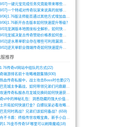
8/07]
一键元宝完成任务究竟能带来哪些超值优势？
8/07]
一个特戒对传奇玩家来说真的就够用了吗？
8/06]
1.76版法师能否通过其他方式增加血量？
8/06]
1.76新开合击版本如何快速提升等级？
8/03]
龙渊版本地图坐标全解析，如何快速定位BOSS位置？
8/03]
龙城决复古传奇赞助价格表如何查询？
8/02]
逆水寒单职业存在哪些可利用漏洞？如何快速提升战力？
8/02]
逆天单职业微端传奇如何快速提升战力？新手必看攻略
找服推荐
1.76传奇sf网站中组队的方式(22)
奇端游排名前十攻略难题集锦(930)
热血传奇私服中，战士攻击Boss时也要(27)
沙巴克城主争霸战，如何带领兄弟们问鼎巅峰(565)
满攻速传奇私服赤月龙城兑换码如何快速获取(676)
传奇sf中的神秘礼包：洞悉隐藏的强大价值(427)
道士开局如何快速打金？白嫖玩家必看攻略(5)
巴克何时再战？兄弟们该如何备战？(659)
方舟不卡盾：终极传世攻略宝典，新手小白逆(495)
的1.76金币传奇SF哪里可以刷降魔戒(18)