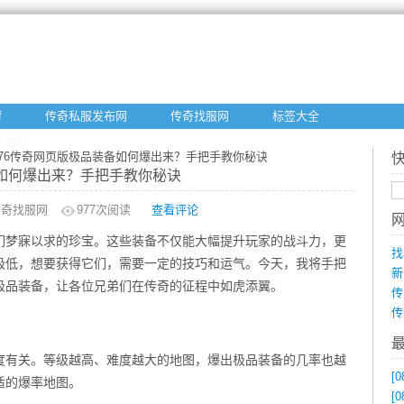
f
传奇私服发布网
传奇找服网
标签大全
站地图
1.76传奇网页版极品装备如何爆出来？手把手教你秘诀
备如何爆出来？手把手教你秘诀
传奇找服网
977
次阅读
查看评论
们梦寐以求的珍宝。这些装备不仅能大幅提升玩家的战斗力，更
找
极低，想要获得它们，需要一定的技巧和运气。今天，我将手把
新
的极品装备，让各位兄弟们在传奇的征程中如虎添翼。
传
传
度有关。等级越高、难度越大的地图，爆出极品装备的几率也越
[0
适的爆率地图。
[0