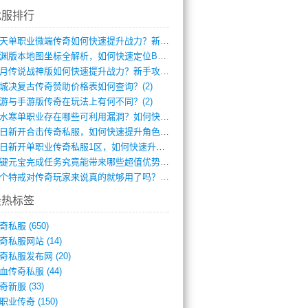
找服排行
逆天单职业微端传奇如何快速提升战力？新手(4)
龙渊版本地图坐标全解析，如何快速定位BO(3)
红月传说战神版如何快速提升战力？新手攻略(3)
城决复古传奇赞助价格表如何查询？(2)
游与手游版传奇在玩法上有何不同？(2)
逆水寒单职业存在哪些可利用漏洞？如何快速(1)
今日新开合击传奇私服，如何快速提升角色战(0)
今日新开单职业传奇私服1区，如何快速升级(0)
一键元宝完成任务究竟能带来哪些超值优势？(0)
一个特戒对传奇玩家来说真的就够用了吗？(0)
最热标签
奇私服
(650)
奇私服网站
(14)
奇私服发布网
(20)
血传奇私服
(44)
奇新服
(33)
职业传奇
(150)