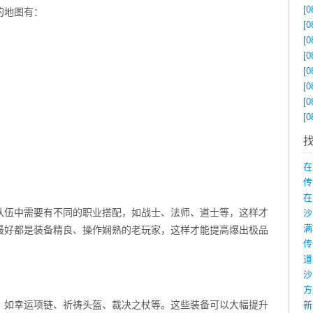
[0
的地图有：
[0
[0
[0
[0
[0
[0
[0
在
传
在
队伍中需要有不同的职业搭配，如战士、法师、道士等，这样才
最好都是装备精良、操作娴熟的老玩家，这样才能提高爆出极品
沙
，如幸运项链、祈祷头盔、裁决之杖等。这些装备可以大幅提升
新