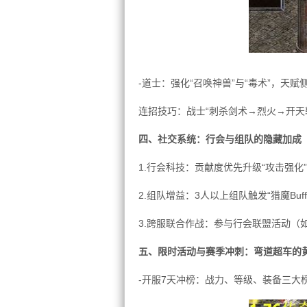
-道士：强化“召唤神兽”与“毒术”，天赋
连招技巧：战士“刺杀剑术→烈火→开天
四、社交系统：行会与组队的隐藏加成
1.行会科技：贡献度优先升级“攻击强化”
2.组队增益：3人以上组队触发“猎魔Buff
3.跨服联合作战：参与行会联盟活动（
五、限时活动与赛季冲刺：弯道超车的
-开服7天冲榜：战力、等级、装备三大榜