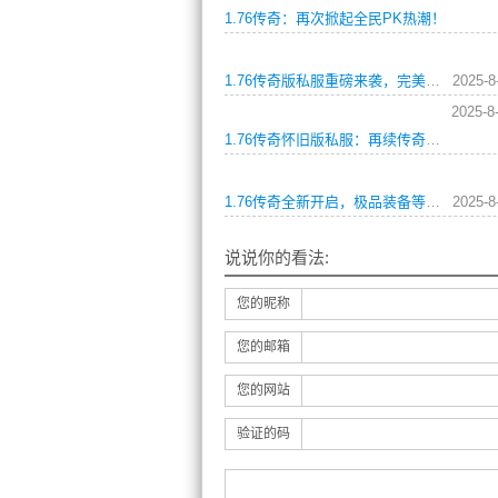
1.76传奇：再次掀起全民PK热潮！
1.76传奇版私服重磅来袭，完美还原经典传奇！ 这是一个让很多游戏玩家们兴奋不已的消息。在这个网游盛行的时代，传奇是一个非常受欢迎的游戏，并且有着非常庞大的玩家群体。而1.76版本则是最为经典的版本，它是所有版本中最为稳定和安全的版本，也是最受玩家们热爱的版本。
2025-8
2025-8
1.76传奇怀旧版私服：再续传奇经典
1.76传奇全新开启，极品装备等你来战！这是一个称霸江湖的时代，一个需要勇气和实力的年代。如果你想成为这个时代的主角，那么就来挑战这个充满挑战和惊喜的世界。
2025-8
说说你的看法:
您的昵称
您的邮箱
您的网站
验证的码