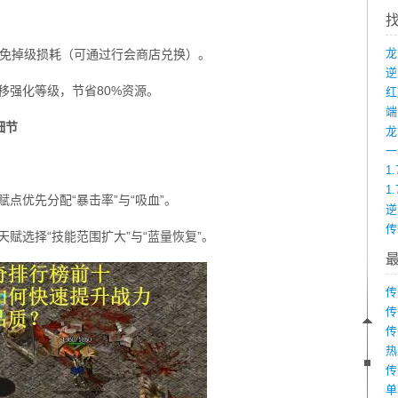
避免掉级损耗（可通过行会商店兑换）。
移强化等级，节省80%资源。
端
细节
龙
1
1
赋点优先分配“暴击率”与“吸血”。
传
，天赋选择“技能范围扩大”与“蓝量恢复”。
传
传
传
热
传
单