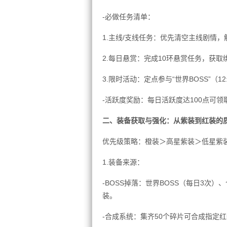
-必做任务清单：
1.主线/支线任务：优先清空主线剧情
2.每日悬赏：完成10环悬赏任务，获
3.限时活动：定点参与“世界BOSS”（1
-活跃度奖励：每日活跃度达100点可
二、装备获取与强化：从紫装到红装的
优先级策略：橙装＞高星紫装＞低星紫
1.装备来源：
-BOSS掉落：世界BOSS（每日3次）
装。
-合成系统：集齐50个碎片可合成指定