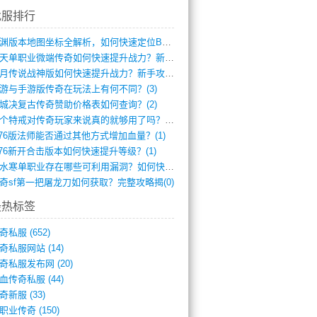
找服排行
龙渊版本地图坐标全解析，如何快速定位BO(4)
逆天单职业微端传奇如何快速提升战力？新手(4)
红月传说战神版如何快速提升战力？新手攻略(3)
游与手游版传奇在玩法上有何不同？(3)
城决复古传奇赞助价格表如何查询？(2)
一个特戒对传奇玩家来说真的就够用了吗？(1)
.76版法师能否通过其他方式增加血量？(1)
.76新开合击版本如何快速提升等级？(1)
逆水寒单职业存在哪些可利用漏洞？如何快速(1)
奇sf第一把屠龙刀如何获取？完整攻略揭(0)
最热标签
奇私服
(652)
奇私服网站
(14)
奇私服发布网
(20)
血传奇私服
(44)
奇新服
(33)
职业传奇
(150)