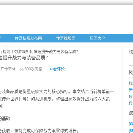
f
传奇私服发布网
传奇找服网
标签大全
站地图
传奇排行榜前十强游戏如何快速提升战力与装备品质？
快速提升战力与装备品质？
开传奇sf
800
次阅读
查看评论
找
新
力与装备品质是衡量玩家实力的核心指标。本文结合当前榜单前十
传
《传奇世界》等）的共通机制，整理出高效提升战力的六大策
传
列！
的基础
[0
务获取，坚持完成可保障战力滚雪球式增长。
[0