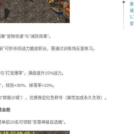
复
迷
1
变
侧重“宠物攻速”与“减防效果”。
斩”可秒杀同战力脆皮职业，需通过训练场反复练习。
与“打宝爆率”，满级提升15%战力。
”，经验+30%、掉落率+10%。
如“跨服沙城”），兑换限定红色称号（属性加成永久生效）。
黄金期
单前10名可领取“至尊神装自选箱”。