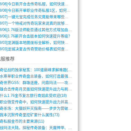
8/08]
今日新开合击传奇私服，如何快速提升角色战力？
8/08]
今日新开单职业传奇私服1区，如何快速升级与获取顶级装备？
8/07]
一键元宝完成任务究竟能带来哪些超值优势？
8/07]
一个特戒对传奇玩家来说真的就够用了吗？
8/06]
1.76版法师能否通过其他方式增加血量？
8/06]
1.76新开合击版本如何快速提升等级？
8/03]
龙渊版本地图坐标全解析，如何快速定位BOSS位置？
8/03]
龙城决复古传奇赞助价格表如何查询？
找服推荐
传奇征战的独家秘笈：100道巅峰求解难题(366)
逆水寒单职业传奇盘古装备，如何打造最强战(491)
传奇世界GS5：群雄逐鹿，问鼎玛法——攻(626)
英雄合击传奇月灵版如何快速提升战力与刷装(381)
什么1.76金币复古旅行商如此受欢迎(18)
单职业微变传奇中，如何快速提升战力并高效(5)
传奇杀场：大猫妖歼灭指南——步步为营破强(347)
我本沉默传奇里挖矿要什么属性(73)
奇私服金币的主要来源(11)
征战玛法大陆，探秘传奇装备：天魔神甲、屠(870)