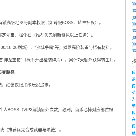
[0
[0
[0
，解锁高级地图与副本权限（如跨服BOSS、转生神殿）。
[0
[0
取绑定元宝、强化石（推荐优先刷新紫色以上任务）。
[0
[0
2:00/18:00刷新）、“沙城争霸”等，掉落高阶装备与稀有材料。
[0
领取“神龙宝箱”（概率开出橙装碎片），累计7天额外获得转生丹。
质变路径
装，红装仅限顶级玩家追求。
为
、个人BOSS（VIP3解锁额外次数）必刷，首杀必掉对应部位橙
在
传
红装（推荐优先合成武器与项链）。