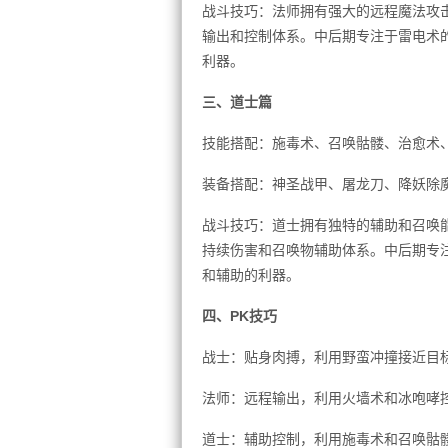
战斗技巧：法师拥有强大的远程魔法攻
输出和控制体系。中后期专注于雷电术
利器。
三、道士篇
技能搭配：施毒术、召唤骷髅、治愈术
装备搭配：神圣战甲、屠龙刀、降妖除
战斗技巧：道士拥有独特的辅助和召唤
持续伤害和召唤物辅助体系。中后期专
和辅助的利器。
四、PK技巧
战士：贴身肉搏，利用野蛮冲撞接近目
法师：远程输出，利用火墙术和冰咆哮
道士：辅助控制，利用施毒术和召唤骷