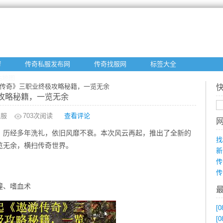
f
传奇私服发布网
传奇找服网
标签大全
站地图
游传奇》三职业终极攻略秘籍，一览无余
攻略秘籍，一览无余
私服
703
次阅读
查看评论
，历经多年洗礼，依旧风靡不衰。本次风云再起，推出了全新的
找
览无余，横扫传奇世界。
新
传
传
撞、嗜血术
[0
[0