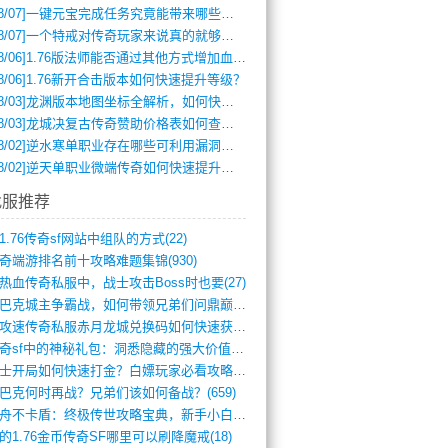
8/07]
一键元宝完成任务究竟能带来哪些超值优势？
8/07]
一个特戒对传奇玩家来说真的就够用了吗？
8/06]
1.76版法师能否通过其他方式增加血量？
8/06]
1.76新开合击版本如何快速提升等级？
8/03]
龙渊版本地图坐标全解析，如何快速定位BOSS位置？
8/03]
龙城决复古传奇赞助价格表如何查询？
8/02]
逆水寒单职业存在哪些可利用漏洞？如何快速提升战力？
8/02]
逆天单职业微端传奇如何快速提升战力？新手必看攻略
找服推荐
1.76传奇sf网站中组队的方式(22)
奇端游排名前十攻略难题集锦(930)
热血传奇私服中，战士攻击Boss时也要(27)
沙巴克城主争霸战，如何带领兄弟们问鼎巅峰(565)
满攻速传奇私服赤月龙城兑换码如何快速获取(676)
传奇sf中的神秘礼包：洞悉隐藏的强大价值(427)
道士开局如何快速打金？白嫖玩家必看攻略(5)
巴克何时再战？兄弟们该如何备战？(659)
方舟不卡盾：终极传世攻略宝典，新手小白逆(495)
的1.76金币传奇SF哪里可以刷降魔戒(18)