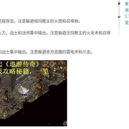
复
迷
1
远程攻击。注意躲避祖玛教主的火雨和召唤物。
变
火力，战士和法师集中输出。注意躲避沃玛教主的火龙术和召唤
和战士集中输出。注意躲避赤月恶魔的雷电术和爪击。