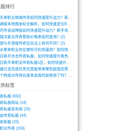
找服排行
逆天单职业微端传奇如何快速提升战力？新手(4)
龙渊版本地图坐标全解析，如何快速定位BO(3)
红月传说战神版如何快速提升战力？新手攻略(3)
城决复古传奇赞助价格表如何查询？(2)
游与手游版传奇在玩法上有何不同？(2)
逆水寒单职业存在哪些可利用漏洞？如何快速(1)
今日新开合击传奇私服，如何快速提升角色战(0)
今日新开单职业传奇私服1区，如何快速升级(0)
一键元宝完成任务究竟能带来哪些超值优势？(0)
一个特戒对传奇玩家来说真的就够用了吗？(0)
最热标签
奇私服
(650)
奇私服网站
(14)
奇私服发布网
(20)
血传奇私服
(44)
奇新服
(33)
职业传奇
(150)