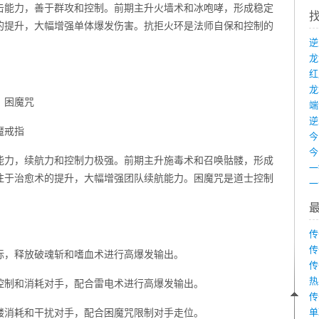
击能力，善于群攻和控制。前期主升火墙术和冰咆哮，形成稳定
的提升，大幅增强单体爆发伤害。抗拒火环是法师自保和控制的
龙
、困魔咒
端
魔戒指
能力，续航力和控制力极强。前期主升施毒术和召唤骷髅，形成
注于治愈术的提升，大幅增强团队续航能力。困魔咒是道士控制
传
传
标，释放破魂斩和嗜血术进行高爆发输出。
传
热
控制和消耗对手，配合雷电术进行高爆发输出。
传
髅消耗和干扰对手，配合困魔咒限制对手走位。
单