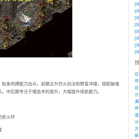
[0
[0
[0
[0
[0
[0
[0
[0
在
传
，贴身肉搏能力出众。前期主升烈火剑法和野蛮冲撞，搭配破魂
在
系。中后期专注于嗜血术的提升，大幅提升续航能力。
抗拒火环
沙
戒
新