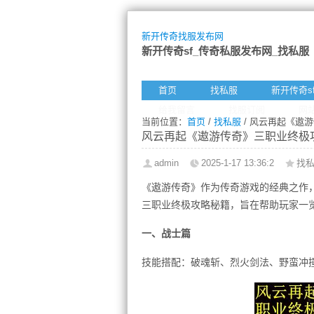
新开传奇找服发布网
新开传奇sf_传奇私服发布网_找私服
首页
找私服
新开传奇s
给我留言
找服订阅
网
当前位置：
首页
/
找私服
/ 风云再起《遨
风云再起《遨游传奇》三职业终极
admin
2025-1-17 13:36:2
找
《遨游传奇》作为传奇游戏的经典之作
三职业终极攻略秘籍，旨在帮助玩家一
一、战士篇
技能搭配：破魂斩、烈火剑法、野蛮冲