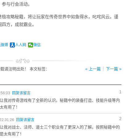
，参与行会活动。
终极攻略秘籍，将让玩家在传奇世界中如鱼得水，叱咤风云。谨
闯四方，成就霸业。
讯微博
人人网
微信
载请注明出处！ 本文标签：
« 上一篇
下一篇 »
1
:56:03
回复该留言
让我对传奇游戏有了全新的认识。秘籍中的装备打造、技能升级等内
太有用了！
2
22:31:26
回复该留言
让我对战士、法师、道士三个职业有了更深入的了解。按照秘籍中的
是太有用了！