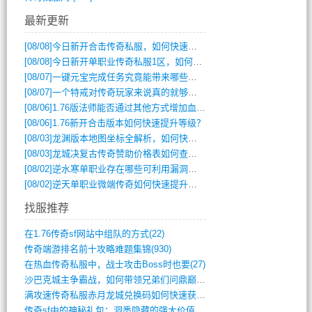
最新更新
[08/08]
今日新开合击传奇私服，如何快速提升角色战力？
[08/08]
今日新开单职业传奇私服1区，如何快速升级与获取顶级装备？
[08/07]
一键元宝完成任务究竟能带来哪些超值优势？
[08/07]
一个特戒对传奇玩家来说真的就够用了吗？
[08/06]
1.76版法师能否通过其他方式增加血量？
[08/06]
1.76新开合击版本如何快速提升等级？
[08/03]
龙渊版本地图坐标全解析，如何快速定位BOSS位置？
[08/03]
龙城决复古传奇赞助价格表如何查询？
[08/02]
逆水寒单职业存在哪些可利用漏洞？如何快速提升战力？
[08/02]
逆天单职业微端传奇如何快速提升战力？新手必看攻略
找服推荐
在1.76传奇sf网站中组队的方式(22)
传奇端游排名前十攻略难题集锦(930)
在热血传奇私服中，战士攻击Boss时也要(27)
沙巴克城主争霸战，如何带领兄弟们问鼎巅峰(565)
满攻速传奇私服赤月龙城兑换码如何快速获取(676)
传奇sf中的神秘礼包：洞悉隐藏的强大价值(427)