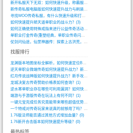
新开私服天下无双：如何快速升级，称霸服务(681)
新传奇私服电脑版如何快速提升战力与刷装备(835)
寻找WOO传奇私服，有什么快速升级和打宝(864)
如何快速提升陋天道单职业的战斗力？(3)
如何正确使用特殊戒指来进行公益传奇活动？(10)
单职业打金传奇(重塑经典，单职业传奇闪耀(10)
仗剑问仙途，仙罡神器传：探索上古洪荒，揭(813)
找服排行
龙渊版本地图坐标全解析，如何快速定位BO(3)
逆天单职业微端传奇如何快速提升战力？新手(2)
红月传说战神版如何快速提升战力？新手攻略(2)
龙城决复古传奇赞助价格表如何查询？(1)
逆水寒单职业存在哪些可利用漏洞？如何快速(1)
端游与手游版传奇在玩法上有何不同？(1)
一键元宝完成任务究竟能带来哪些超值优势？(0)
一个特戒对传奇玩家来说真的就够用了吗？(0)
1.76版法师能否通过其他方式增加血量？(0)
1.76新开合击版本如何快速提升等级？(0)
最热标签