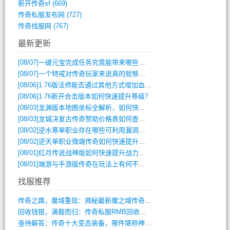
新开传奇sf
(669)
传奇私服发布网
(727)
传奇找服网
(767)
最新更新
[08/07]
一键元宝完成任务究竟能带来哪些超值优势？
[08/07]
一个特戒对传奇玩家来说真的就够用了吗？
[08/06]
1.76版法师能否通过其他方式增加血量？
[08/06]
1.76新开合击版本如何快速提升等级？
[08/03]
龙渊版本地图坐标全解析，如何快速定位BOSS位置？
[08/03]
龙城决复古传奇赞助价格表如何查询？
[08/02]
逆水寒单职业存在哪些可利用漏洞？如何快速提升战力？
[08/02]
逆天单职业微端传奇如何快速提升战力？新手必看攻略
[08/01]
红月传说战神版如何快速提升战力？新手攻略全解析？
[08/01]
端游与手游版传奇在玩法上有何不同？
找服推荐
传奇之路，魔域重现：揭秘最新魔之域传奇攻(712)
回收钱银，满载而归：传奇私服RMB回收装(548)
亟待解答：传奇十大变态装备，哪件堪称神器(347)