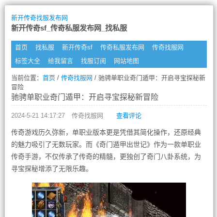
新开传奇找服发布网
新开传奇sf_传奇私服发布网_找私服
首页
找私服
新开传奇sf
传奇私服发布网
传奇找服网
标签大全
给我留言
找服订阅
网站地图
当前位置：
首页
/
传奇找服网
/ 驰骋单职业奇门遁甲：开启寻宝探秘新
冒险
驰骋单职业奇门遁甲：开启寻宝探秘新冒险
2024-5-21 14:17:27
传奇找服网
查看评论
传奇游戏历久弥新，单职业版本更是凭借其简化操作，还原经典
的魅力吸引了无数玩家。而《奇门遁甲出世记》作为一款单职业
传奇手游，不仅传承了传奇的精髓，更独创了奇门八卦系统，为
寻宝探秘增添了无限乐趣。