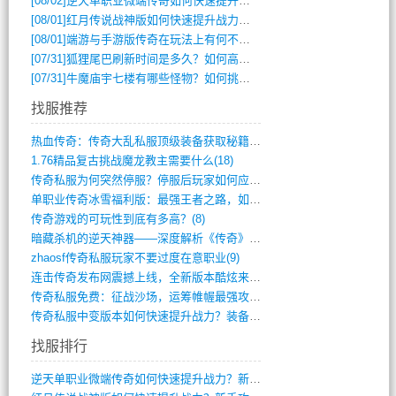
[08/02]
逆天单职业微端传奇如何快速提升战力？新手必看攻略
[08/01]
红月传说战神版如何快速提升战力？新手攻略全解析？
[08/01]
端游与手游版传奇在玩法上有何不同？
[07/31]
狐狸尾巴刷新时间是多久？如何高效获取传奇手游中的狐狸尾巴？
[07/31]
牛魔庙宇七楼有哪些怪物？如何挑战它们？
找服推荐
热血传奇：传奇大乱私服顶级装备获取秘籍(887)
1.76精品复古挑战魔龙教主需要什么(18)
传奇私服为何突然停服？停服后玩家如何应对(744)
单职业传奇冰雪福利版：最强王者之路，如何(659)
传奇游戏的可玩性到底有多高？(8)
暗藏杀机的逆天神器——深度解析《传奇》祈(374)
zhaosf传奇私服玩家不要过度在意职业(9)
连击传奇发布网震撼上线，全新版本酷炫来袭(12)
传奇私服免费：征战沙场，运筹帷幄最强攻城(516)
传奇私服中变版本如何快速提升战力？装备强(1012)
找服排行
逆天单职业微端传奇如何快速提升战力？新手(2)