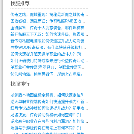
找服推荐
传奇之路，魔域重现：揭秘最新魔之域传奇攻(712)
回收钱银，满载而归：传奇私服RMB回收装(548)
亟待解答：传奇十大变态装备，哪件堪称神器(347)
新开私服天下无双：如何快速升级，称霸服务(681)
新传奇私服电脑版如何快速提升战力与刷装备(835)
寻找WOO传奇私服，有什么快速升级和打宝(864)
如何快速提升陋天道单职业的战斗力？(3)
如何正确使用特殊戒指来进行公益传奇活动？(10)
单职业打金传奇(重塑经典，单职业传奇闪耀(10)
仗剑问仙途，仙罡神器传：探索上古洪荒，揭(813)
找服排行
龙渊版本地图坐标全解析，如何快速定位BO(3)
逆天单职业微端传奇如何快速提升战力？新手(2)
红月传说战神版如何快速提升战力？新手攻略(2)
龙城决复古传奇赞助价格表如何查询？(1)
逆水寒单职业存在哪些可利用漏洞？如何快速(1)
端游与手游版传奇在玩法上有何不同？(1)