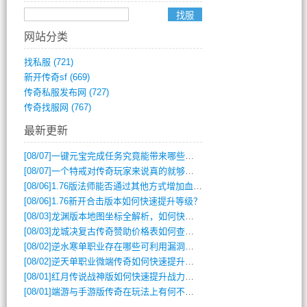
网站分类
找私服
(721)
新开传奇sf
(669)
传奇私服发布网
(727)
传奇找服网
(767)
最新更新
[08/07]
一键元宝完成任务究竟能带来哪些超值优势？
[08/07]
一个特戒对传奇玩家来说真的就够用了吗？
[08/06]
1.76版法师能否通过其他方式增加血量？
[08/06]
1.76新开合击版本如何快速提升等级？
[08/03]
龙渊版本地图坐标全解析，如何快速定位BOSS位置？
[08/03]
龙城决复古传奇赞助价格表如何查询？
[08/02]
逆水寒单职业存在哪些可利用漏洞？如何快速提升战力？
[08/02]
逆天单职业微端传奇如何快速提升战力？新手必看攻略
[08/01]
红月传说战神版如何快速提升战力？新手攻略全解析？
[08/01]
端游与手游版传奇在玩法上有何不同？