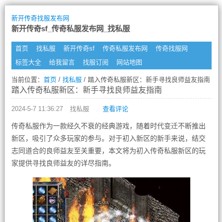
新开传奇找服发布网
新开传奇sf_传奇私服发布网_找私服
首页
找私服
新开传奇sf
传奇私服发布网
传奇找服网
标签大全
给我留言
找服订阅
网站地图
当前位置：
首页
/
找私服
/ 踏入传奇私服新区：新手寻找良师益友指南
踏入传奇私服新区：新手寻找良师益友指南
2024-5-7 11:36:27
找私服
查看评论
传奇私服作为一款经久不衰的经典游戏，随着时代变迁不断推出
新区，吸引了众多玩家的参与。对于初入新区的新手来说，结交
志同道合的良师益友至关重要，本文将为初入传奇私服新区的玩
家提供寻找良师益友的详尽指南。