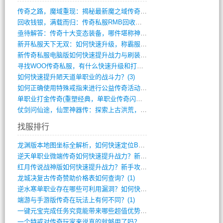
传奇之路，魔域重现：揭秘最新魔之域传奇攻(712)
回收钱银，满载而归：传奇私服RMB回收装(548)
亟待解答：传奇十大变态装备，哪件堪称神器(347)
新开私服天下无双：如何快速升级，称霸服务(681)
新传奇私服电脑版如何快速提升战力与刷装备(835)
寻找WOO传奇私服，有什么快速升级和打宝(864)
如何快速提升陋天道单职业的战斗力？(3)
如何正确使用特殊戒指来进行公益传奇活动？(10)
单职业打金传奇(重塑经典，单职业传奇闪耀(10)
仗剑问仙途，仙罡神器传：探索上古洪荒，揭(813)
找服排行
龙渊版本地图坐标全解析，如何快速定位BO(3)
逆天单职业微端传奇如何快速提升战力？新手(2)
红月传说战神版如何快速提升战力？新手攻略(2)
龙城决复古传奇赞助价格表如何查询？(1)
逆水寒单职业存在哪些可利用漏洞？如何快速(1)
端游与手游版传奇在玩法上有何不同？(1)
一键元宝完成任务究竟能带来哪些超值优势？(0)
一个特戒对传奇玩家来说真的就够用了吗？(0)