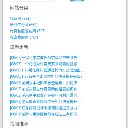
网站分类
找私服
(721)
新开传奇sf
(669)
传奇私服发布网
(727)
传奇找服网
(767)
最新更新
[08/07]
一键元宝完成任务究竟能带来哪些超值优势？
[08/07]
一个特戒对传奇玩家来说真的就够用了吗？
[08/06]
1.76版法师能否通过其他方式增加血量？
[08/06]
1.76新开合击版本如何快速提升等级？
[08/03]
龙渊版本地图坐标全解析，如何快速定位BOSS位置？
[08/03]
龙城决复古传奇赞助价格表如何查询？
[08/02]
逆水寒单职业存在哪些可利用漏洞？如何快速提升战力？
[08/02]
逆天单职业微端传奇如何快速提升战力？新手必看攻略
[08/01]
红月传说战神版如何快速提升战力？新手攻略全解析？
[08/01]
端游与手游版传奇在玩法上有何不同？
找服推荐