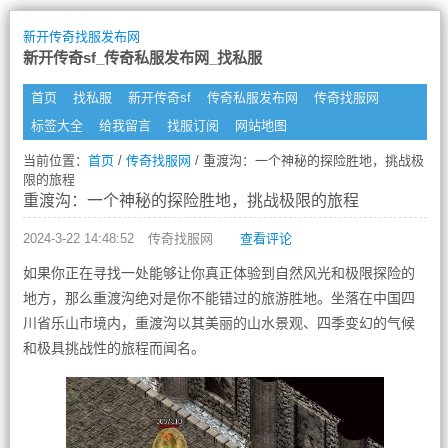
新开传奇找服发布网
新开传奇sf_传奇私服发布网_找私服
首页
找私服
新开传奇sf
传奇私服发布网
传奇找服网
标签大全
给我留言
找服订阅
网站地图
当前位置：
首页
/
传奇找服网
/ 重渡沟：一个神秘的探险胜地，挑战极
限的旅程
重渡沟：一个神秘的探险胜地，挑战极限的旅程
2024-3-22 14:48:52
传奇找服网
查看评论
如果你正在寻找一处能够让你真正体验到自然风光和极限探险的
地方，那么重渡沟绝对是你不能错过的旅游胜地。坐落在中国四
川省乐山市境内，重渡沟以其美丽的山水景观、四季变幻的气候
和极具挑战性的旅程而闻名。