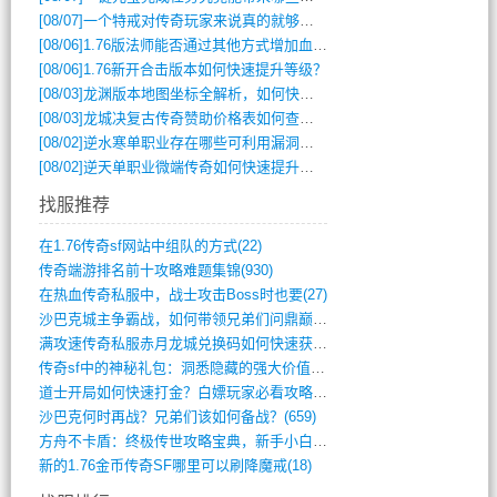
[08/07]
一个特戒对传奇玩家来说真的就够用了吗？
[08/06]
1.76版法师能否通过其他方式增加血量？
[08/06]
1.76新开合击版本如何快速提升等级？
[08/03]
龙渊版本地图坐标全解析，如何快速定位BOSS位置？
[08/03]
龙城决复古传奇赞助价格表如何查询？
[08/02]
逆水寒单职业存在哪些可利用漏洞？如何快速提升战力？
[08/02]
逆天单职业微端传奇如何快速提升战力？新手必看攻略
找服推荐
在1.76传奇sf网站中组队的方式(22)
传奇端游排名前十攻略难题集锦(930)
在热血传奇私服中，战士攻击Boss时也要(27)
沙巴克城主争霸战，如何带领兄弟们问鼎巅峰(565)
满攻速传奇私服赤月龙城兑换码如何快速获取(676)
传奇sf中的神秘礼包：洞悉隐藏的强大价值(427)
道士开局如何快速打金？白嫖玩家必看攻略(5)
沙巴克何时再战？兄弟们该如何备战？(659)
方舟不卡盾：终极传世攻略宝典，新手小白逆(495)
新的1.76金币传奇SF哪里可以刷降魔戒(18)