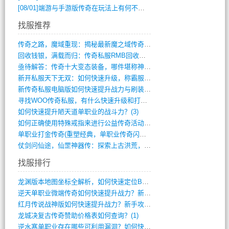
[08/01]
端游与手游版传奇在玩法上有何不同？
找服推荐
传奇之路，魔域重现：揭秘最新魔之域传奇攻(712)
回收钱银，满载而归：传奇私服RMB回收装(548)
亟待解答：传奇十大变态装备，哪件堪称神器(347)
新开私服天下无双：如何快速升级，称霸服务(681)
新传奇私服电脑版如何快速提升战力与刷装备(835)
寻找WOO传奇私服，有什么快速升级和打宝(864)
如何快速提升陋天道单职业的战斗力？(3)
如何正确使用特殊戒指来进行公益传奇活动？(10)
单职业打金传奇(重塑经典，单职业传奇闪耀(10)
仗剑问仙途，仙罡神器传：探索上古洪荒，揭(813)
找服排行
龙渊版本地图坐标全解析，如何快速定位BO(3)
逆天单职业微端传奇如何快速提升战力？新手(2)
红月传说战神版如何快速提升战力？新手攻略(2)
龙城决复古传奇赞助价格表如何查询？(1)
逆水寒单职业存在哪些可利用漏洞？如何快速(1)