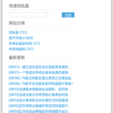
快速找私服
网站分类
找私服
(721)
新开传奇sf
(669)
传奇私服发布网
(727)
传奇找服网
(767)
最新更新
[08/07]
一键元宝完成任务究竟能带来哪些超值优势？
[08/07]
一个特戒对传奇玩家来说真的就够用了吗？
[08/06]
1.76版法师能否通过其他方式增加血量？
[08/06]
1.76新开合击版本如何快速提升等级？
[08/03]
龙渊版本地图坐标全解析，如何快速定位BOSS位置？
[08/03]
龙城决复古传奇赞助价格表如何查询？
[08/02]
逆水寒单职业存在哪些可利用漏洞？如何快速提升战力？
[08/02]
逆天单职业微端传奇如何快速提升战力？新手必看攻略
[08/01]
红月传说战神版如何快速提升战力？新手攻略全解析？