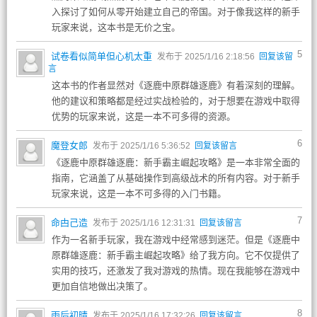
入探讨了如何从零开始建立自己的帝国。对于像我这样的新手
玩家来说，这本书是无价之宝。
5
试卷看似简单但心机太重
发布于 2025/1/16 2:18:56
回复该留
言
这本书的作者显然对《逐鹿中原群雄逐鹿》有着深刻的理解。
他的建议和策略都是经过实战检验的，对于想要在游戏中取得
优势的玩家来说，这是一本不可多得的资源。
6
魔登女郎
发布于 2025/1/16 5:36:52
回复该留言
《逐鹿中原群雄逐鹿：新手霸主崛起攻略》是一本非常全面的
指南，它涵盖了从基础操作到高级战术的所有内容。对于新手
玩家来说，这是一本不可多得的入门书籍。
7
命甴己造
发布于 2025/1/16 12:31:31
回复该留言
作为一名新手玩家，我在游戏中经常感到迷茫。但是《逐鹿中
原群雄逐鹿：新手霸主崛起攻略》给了我方向。它不仅提供了
实用的技巧，还激发了我对游戏的热情。现在我能够在游戏中
更加自信地做出决策了。
8
雨后初晴
发布于 2025/1/16 17:32:26
回复该留言