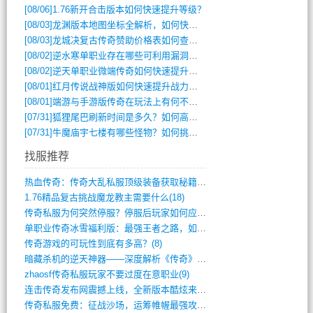
[08/06]
1.76新开合击版本如何快速提升等级？
[08/03]
龙渊版本地图坐标全解析，如何快速定位BOSS位置？
[08/03]
龙城决复古传奇赞助价格表如何查询？
[08/02]
逆水寒单职业存在哪些可利用漏洞？如何快速提升战力？
[08/02]
逆天单职业微端传奇如何快速提升战力？新手必看攻略
[08/01]
红月传说战神版如何快速提升战力？新手攻略全解析？
[08/01]
端游与手游版传奇在玩法上有何不同？
[07/31]
狐狸尾巴刷新时间是多久？如何高效获取传奇手游中的狐狸尾巴？
[07/31]
牛魔庙宇七楼有哪些怪物？如何挑战它们？
找服推荐
热血传奇：传奇大乱私服顶级装备获取秘籍(887)
1.76精品复古挑战魔龙教主需要什么(18)
传奇私服为何突然停服？停服后玩家如何应对(744)
单职业传奇冰雪福利版：最强王者之路，如何(659)
传奇游戏的可玩性到底有多高？(8)
暗藏杀机的逆天神器——深度解析《传奇》祈(374)
zhaosf传奇私服玩家不要过度在意职业(9)
连击传奇发布网震撼上线，全新版本酷炫来袭(12)
传奇私服免费：征战沙场，运筹帷幄最强攻城(516)