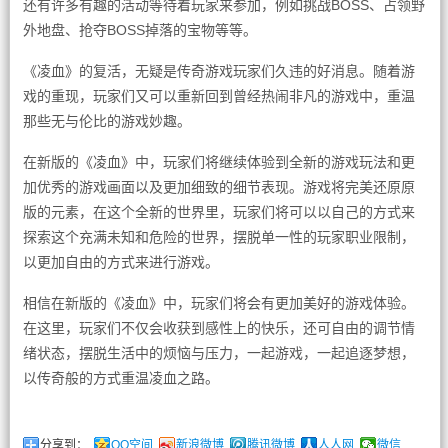
还有许多有趣的活动等待着玩家来参加，例如挑战BOSS、占领野
外地盘、抢夺BOSS掉落的宝物等等。
《凌血》的复活，无疑是传奇游戏玩家们久违的好消息。随着游
戏的重现，玩家们又可以重新回到曾经热闹非凡的游戏中，重温
那些无与伦比的游戏妙趣。
在新版的《凌血》中，玩家们将继续体验到全新的游戏玩法和更
加优秀的游戏画面以及更加细致的细节表现。游戏将完美还原原
版的元素，在这个全新的世界里，玩家们将可以以自己的方式来
探索这个充满未知和危险的世界，摆脱单一性的玩家职业限制，
以更加自由的方式来进行游戏。
相信在新版的《凌血》中，玩家们将会有更加美好的游戏体验。
在这里，玩家们不仅会收获到感性上的快乐，还可自由的调节情
绪状态，摆脱生活中的烦恼与压力，一起游戏，一起追逐梦想，
以传奇般的方式重温凌血之路。
分享到：
QQ空间
新浪微博
腾讯微博
人人网
微信