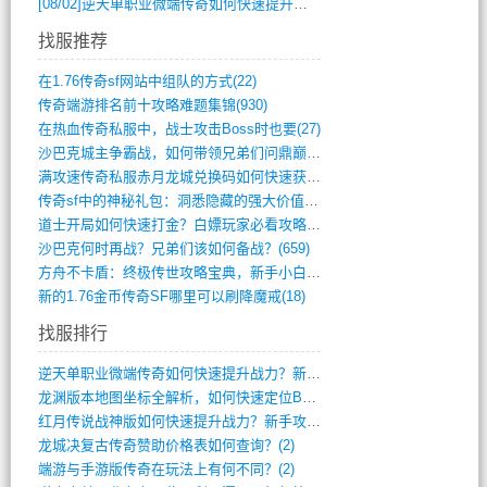
[08/02]
逆天单职业微端传奇如何快速提升战力？新手必看攻略
找服推荐
在1.76传奇sf网站中组队的方式(22)
传奇端游排名前十攻略难题集锦(930)
在热血传奇私服中，战士攻击Boss时也要(27)
沙巴克城主争霸战，如何带领兄弟们问鼎巅峰(565)
满攻速传奇私服赤月龙城兑换码如何快速获取(676)
传奇sf中的神秘礼包：洞悉隐藏的强大价值(427)
道士开局如何快速打金？白嫖玩家必看攻略(5)
沙巴克何时再战？兄弟们该如何备战？(659)
方舟不卡盾：终极传世攻略宝典，新手小白逆(495)
新的1.76金币传奇SF哪里可以刷降魔戒(18)
找服排行
逆天单职业微端传奇如何快速提升战力？新手(4)
龙渊版本地图坐标全解析，如何快速定位BO(3)
红月传说战神版如何快速提升战力？新手攻略(3)
龙城决复古传奇赞助价格表如何查询？(2)
端游与手游版传奇在玩法上有何不同？(2)