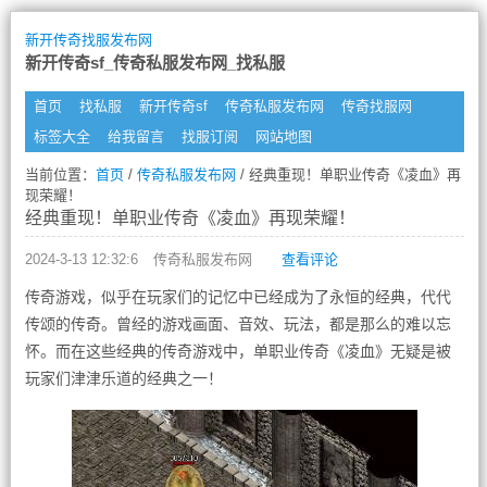
新开传奇找服发布网
新开传奇sf_传奇私服发布网_找私服
首页
找私服
新开传奇sf
传奇私服发布网
传奇找服网
标签大全
给我留言
找服订阅
网站地图
当前位置：
首页
/
传奇私服发布网
/ 经典重现！单职业传奇《凌血》再
现荣耀！
经典重现！单职业传奇《凌血》再现荣耀！
2024-3-13 12:32:6
传奇私服发布网
查看评论
传奇游戏，似乎在玩家们的记忆中已经成为了永恒的经典，代代
传颂的传奇。曾经的游戏画面、音效、玩法，都是那么的难以忘
怀。而在这些经典的传奇游戏中，单职业传奇《凌血》无疑是被
玩家们津津乐道的经典之一！