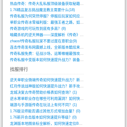
热血传奇：传奇大乱私服顶级装备获取秘籍(887)
1.76精品复古挑战魔龙教主需要什么(18)
传奇私服为何突然停服？停服后玩家如何应对(744)
单职业传奇冰雪福利版：最强王者之路，如何(659)
传奇游戏的可玩性到底有多高？(8)
暗藏杀机的逆天神器——深度解析《传奇》祈(374)
zhaosf传奇私服玩家不要过度在意职业(9)
连击传奇发布网震撼上线，全新版本酷炫来袭(12)
传奇私服免费：征战沙场，运筹帷幄最强攻城(516)
传奇私服中变版本如何快速提升战力？装备强(1012)
找服排行
逆天单职业微端传奇如何快速提升战力？新手(2)
红月传说战神版如何快速提升战力？新手攻略(2)
龙城决复古传奇赞助价格表如何查询？(1)
逆水寒单职业存在哪些可利用漏洞？如何快速(1)
端游与手游版传奇在玩法上有何不同？(1)
1.76版法师能否通过其他方式增加血量？(0)
1.76新开合击版本如何快速提升等级？(0)
龙渊版本地图坐标全解析，如何快速定位BO(0)