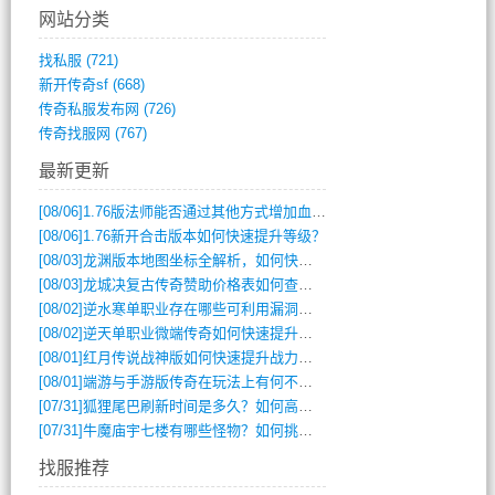
网站分类
找私服
(721)
新开传奇sf
(668)
传奇私服发布网
(726)
传奇找服网
(767)
最新更新
[08/06]
1.76版法师能否通过其他方式增加血量？
[08/06]
1.76新开合击版本如何快速提升等级？
[08/03]
龙渊版本地图坐标全解析，如何快速定位BOSS位置？
[08/03]
龙城决复古传奇赞助价格表如何查询？
[08/02]
逆水寒单职业存在哪些可利用漏洞？如何快速提升战力？
[08/02]
逆天单职业微端传奇如何快速提升战力？新手必看攻略
[08/01]
红月传说战神版如何快速提升战力？新手攻略全解析？
[08/01]
端游与手游版传奇在玩法上有何不同？
[07/31]
狐狸尾巴刷新时间是多久？如何高效获取传奇手游中的狐狸尾巴？
[07/31]
牛魔庙宇七楼有哪些怪物？如何挑战它们？
找服推荐