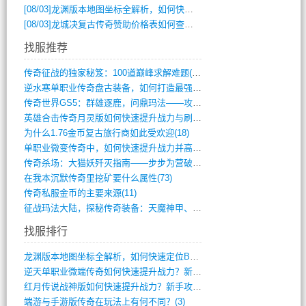
[08/03]
龙渊版本地图坐标全解析，如何快速定位BOSS位置？
[08/03]
龙城决复古传奇赞助价格表如何查询？
找服推荐
传奇征战的独家秘笈：100道巅峰求解难题(366)
逆水寒单职业传奇盘古装备，如何打造最强战(491)
传奇世界GS5：群雄逐鹿，问鼎玛法——攻(626)
英雄合击传奇月灵版如何快速提升战力与刷装(381)
为什么1.76金币复古旅行商如此受欢迎(18)
单职业微变传奇中，如何快速提升战力并高效(5)
传奇杀场：大猫妖歼灭指南——步步为营破强(347)
在我本沉默传奇里挖矿要什么属性(73)
传奇私服金币的主要来源(11)
征战玛法大陆，探秘传奇装备：天魔神甲、屠(870)
找服排行
龙渊版本地图坐标全解析，如何快速定位BO(4)
逆天单职业微端传奇如何快速提升战力？新手(4)
红月传说战神版如何快速提升战力？新手攻略(3)
端游与手游版传奇在玩法上有何不同？(3)