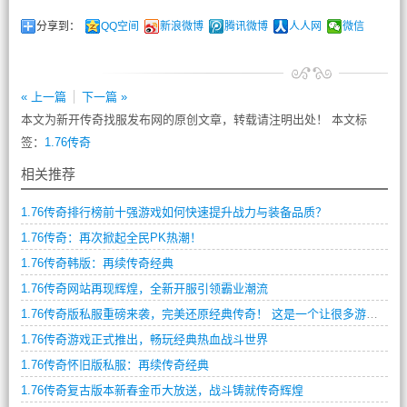
分享到：
QQ空间
新浪微博
腾讯微博
人人网
微信
« 上一篇
下一篇 »
本文为新开传奇找服发布网的原创文章，转载请注明出处！ 本文标
签：
1.76传奇
相关推荐
1.76传奇排行榜前十强游戏如何快速提升战力与装备品质？
1.76传奇：再次掀起全民PK热潮！
1.76传奇韩版：再续传奇经典
1.76传奇网站再现辉煌，全新开服引领霸业潮流
1.76传奇版私服重磅来袭，完美还原经典传奇！ 这是一个让很多游戏玩家们兴奋不已的消息。在这个网游盛行的时代，传奇是一个非常受欢迎的游戏，并且有着非常庞大的玩家群体。而1.76版本则是最为经典的版本，它是所有版本中最为稳定和安全的版本，也是最受玩家们热爱的版本。
1.76传奇游戏正式推出，畅玩经典热血战斗世界
1.76传奇怀旧版私服：再续传奇经典
1.76传奇复古版本新春金币大放送，战斗铸就传奇辉煌