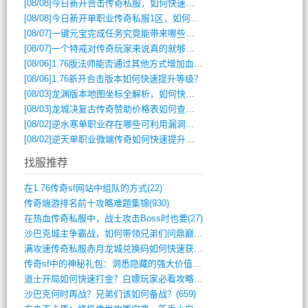
[08/08]
今日新开合击传奇私服，如何快速提升角色战力？
[08/08]
今日新开单职业传奇私服1区，如何快速升级与获取顶级装备？
[08/07]
一键元宝完成任务究竟能带来哪些超值优势？
[08/07]
一个特戒对传奇玩家来说真的就够用了吗？
[08/06]
1.76版法师能否通过其他方式增加血量？
[08/06]
1.76新开合击版本如何快速提升等级？
[08/03]
龙渊版本地图坐标全解析，如何快速定位BOSS位置？
[08/03]
龙城决复古传奇赞助价格表如何查询？
[08/02]
逆水寒单职业存在哪些可利用漏洞？如何快速提升战力？
[08/02]
逆天单职业微端传奇如何快速提升战力？新手必看攻略
找服推荐
在1.76传奇sf网站中组队的方式(22)
传奇端游排名前十攻略难题集锦(930)
在热血传奇私服中，战士攻击Boss时也要(27)
沙巴克城主争霸战，如何带领兄弟们问鼎巅峰(565)
满攻速传奇私服赤月龙城兑换码如何快速获取(676)
传奇sf中的神秘礼包：洞悉隐藏的强大价值(427)
道士开局如何快速打金？白嫖玩家必看攻略(5)
沙巴克何时再战？兄弟们该如何备战？(659)