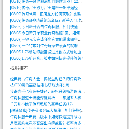
[08/10]
传奇平台停服后如何继续游戏？12月6日停服影响攻略吗？
[08/10]
传奇尸王殿打尸王是唯一出书途径吗？
[08/09]
传奇sf第一把屠龙刀如何获取？完整攻略揭秘
[08/09]
传奇sf神功系统怎么玩？新手入门攻略全解析
[08/08]
今日新开合击传奇私服，如何快速提升角色战力？
[08/08]
今日新开单职业传奇私服1区，如何快速升级与获取顶级装备？
[08/07]
一键元宝完成任务究竟能带来哪些超值优势？
[08/07]
一个特戒对传奇玩家来说真的就够用了吗？
[08/06]
1.76版法师能否通过其他方式增加血量？
[08/06]
1.76新开合击版本如何快速提升等级？
找服推荐
经典复古传奇大全：揭秘尘封已久的传奇攻略(348)
技巧80级的高级技能书获取途径(18)
传奇高手也有速升捷径，轻松升级畅游玛法(11)
传奇私服道士技能深度解析——掌握五大核心(956)
千万别小瞧了传奇私服的新手任务(12)
[超速致富]传奇私服金库大揭秘：如何狂赚(590)
传奇私服合击复古版本中如何快速提升战力与(917)
月魔蜘蛛究竟能否爆出麻痹戒指？概率有多大(11)