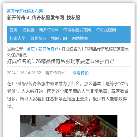
新开传奇找服发布网
新开传奇sf_传奇私服发布网_找私服
首页
找私服
新开传奇sf
传奇私服发布网
传奇找服网
标签大全
给我留言
找服订阅
网站地图
当前位置：
首页
/
新开传奇sf
/ 打成红名的1.76精品传奇私服玩家要怎
么保护自己
打成红名的1.76精品传奇私服玩家要怎么保护自己
2024-1-16 14:28:32
新开传奇sf
查看评论
在1.76精品传奇私服中如果成为了红名，那么基本上是等于“过街
老鼠”，人人喊打的，因为这个服里面的人气非常地高，玩家数量
很多，所以大家看到红名都是直接压上去杀，很少有人能够躲得
过。