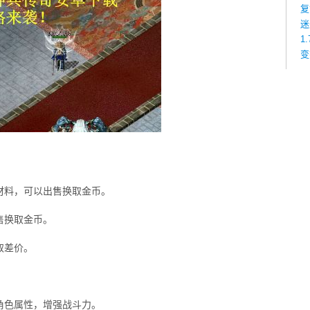
复
迷
1
变
材料，可以出售换取金币。
售换取金币。
取差价。
角色属性，增强战斗力。