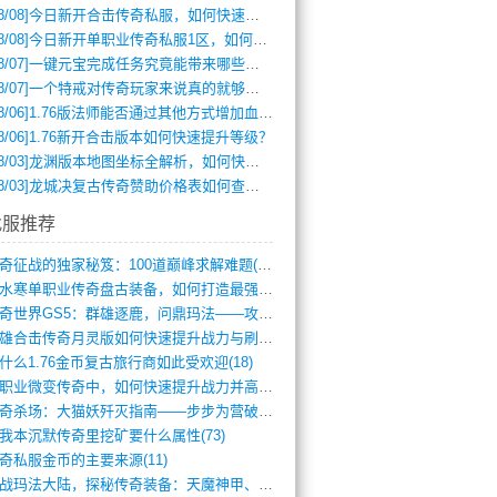
8/08]
今日新开合击传奇私服，如何快速提升角色战力？
8/08]
今日新开单职业传奇私服1区，如何快速升级与获取顶级装备？
8/07]
一键元宝完成任务究竟能带来哪些超值优势？
8/07]
一个特戒对传奇玩家来说真的就够用了吗？
8/06]
1.76版法师能否通过其他方式增加血量？
8/06]
1.76新开合击版本如何快速提升等级？
8/03]
龙渊版本地图坐标全解析，如何快速定位BOSS位置？
8/03]
龙城决复古传奇赞助价格表如何查询？
找服推荐
传奇征战的独家秘笈：100道巅峰求解难题(366)
逆水寒单职业传奇盘古装备，如何打造最强战(491)
传奇世界GS5：群雄逐鹿，问鼎玛法——攻(626)
英雄合击传奇月灵版如何快速提升战力与刷装(381)
什么1.76金币复古旅行商如此受欢迎(18)
单职业微变传奇中，如何快速提升战力并高效(5)
传奇杀场：大猫妖歼灭指南——步步为营破强(347)
我本沉默传奇里挖矿要什么属性(73)
奇私服金币的主要来源(11)
征战玛法大陆，探秘传奇装备：天魔神甲、屠(870)