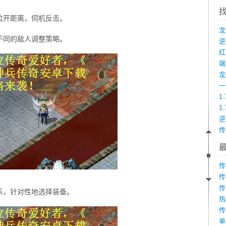
拉开距离，伺机反击。
不同的敌人调整策略。
端
龙
1
1
传
传
传
传
系，针对性地选择装备。
热
传
单