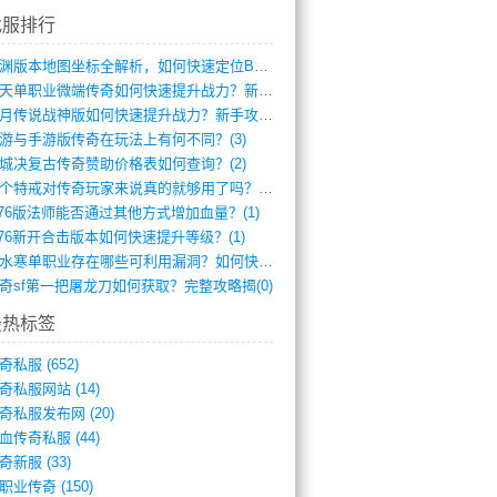
找服排行
龙渊版本地图坐标全解析，如何快速定位BO(4)
逆天单职业微端传奇如何快速提升战力？新手(4)
红月传说战神版如何快速提升战力？新手攻略(3)
游与手游版传奇在玩法上有何不同？(3)
城决复古传奇赞助价格表如何查询？(2)
一个特戒对传奇玩家来说真的就够用了吗？(1)
.76版法师能否通过其他方式增加血量？(1)
.76新开合击版本如何快速提升等级？(1)
逆水寒单职业存在哪些可利用漏洞？如何快速(1)
奇sf第一把屠龙刀如何获取？完整攻略揭(0)
最热标签
奇私服
(652)
奇私服网站
(14)
奇私服发布网
(20)
血传奇私服
(44)
奇新服
(33)
职业传奇
(150)