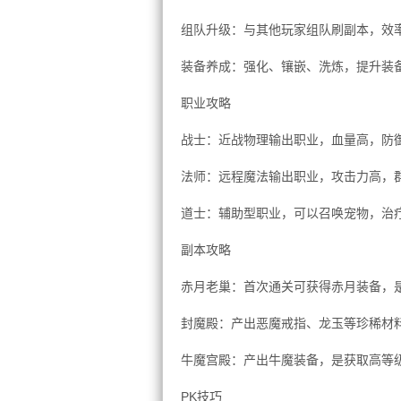
组队升级：与其他玩家组队刷副本，效
装备养成：强化、镶嵌、洗炼，提升装
职业攻略
战士：近战物理输出职业，血量高，防
法师：远程魔法输出职业，攻击力高，
道士：辅助型职业，可以召唤宠物，治
副本攻略
赤月老巢：首次通关可获得赤月装备，
封魔殿：产出恶魔戒指、龙玉等珍稀材
牛魔宫殿：产出牛魔装备，是获取高等
PK技巧