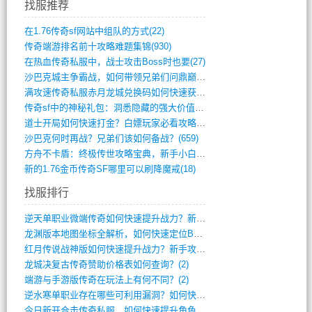
找服推荐
在1.76传奇sf网站中组队的方式(22)
传奇端游排名前十攻略难题集锦(930)
在热血传奇私服中，战士攻击Boss时也要(27)
沙巴克城主争霸战，如何带领兄弟们问鼎巅峰(565)
满攻速传奇私服赤月龙城兑换码如何快速获取(676)
传奇sf中的神秘礼包：洞悉隐藏的强大价值(427)
道士开局如何快速打金？白嫖玩家必看攻略(5)
沙巴克何时再战？兄弟们该如何备战？(659)
方舟不卡盾：终极传世攻略宝典，新手小白逆(495)
新的1.76金币传奇SF哪里可以刷降魔戒(18)
找服排行
逆天单职业微端传奇如何快速提升战力？新手(4)
龙渊版本地图坐标全解析，如何快速定位BO(3)
红月传说战神版如何快速提升战力？新手攻略(3)
龙城决复古传奇赞助价格表如何查询？(2)
端游与手游版传奇在玩法上有何不同？(2)
逆水寒单职业存在哪些可利用漏洞？如何快速(1)
今日新开合击传奇私服，如何快速提升角色战(0)