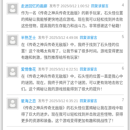
4
走进回忆的画廊
发布于 2025/3/12 1:00:52
回复该留言
作为一名《传奇之神兵传奇无敌版》的新手玩家，石头怪位置
的揭秘让我能够更快地适应游戏。现在我可以轻松找到并击败
这些怪物，提高我的生存能力和战斗力。非常感谢这个秘籍！
5
半熟芝士
发布于 2025/3/12 4:49:06
回复该留言
在《传奇之神兵传奇无敌版》中，我终于找到了石头怪的位
置！这个攻略太有用了，让我节省了很多时间。游戏变得更加
有趣和刺激，强烈推荐给所有玩家！
6
爱情像花
发布于 2025/3/12 6:22:51
回复该留言
在《传奇之神兵传奇无敌版》中，石头怪的位置一直是我心中
的谜团。现在，我终于揭开了这个谜团，可以更有效地击败它
们。这个揭秘让我的游戏技能得到了很大的提升！
7
星海之恋
发布于 2025/3/12 6:35:21
回复该留言
《传奇之神兵传奇无敌版》的石头怪位置揭秘让我在游戏中取
得了巨大的进步。现在我可以轻松找到并击败这些怪物，获得
更多的资源和装备。这个游戏变得更加有趣和挑战性了！