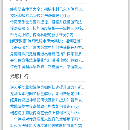
经典复古传奇大全：揭秘尘封已久的传奇攻略(348)
技巧80级的高级技能书获取途径(18)
传奇高手也有速升捷径，轻松升级畅游玛法(11)
传奇私服道士技能深度解析——掌握五大核心(956)
千万别小瞧了传奇私服的新手任务(12)
[超速致富]传奇私服金库大揭秘：如何狂赚(590)
传奇私服合击复古版本中如何快速提升战力与(917)
月魔蜘蛛究竟能否爆出麻痹戒指？概率有多大(11)
夺宝传奇秘籍海量礼包码激活攻略：解锁无限(587)
传奇牛魔洞高层攻略：制霸魔王，掌握攻克要(12)
找服排行
逆天单职业微端传奇如何快速提升战力？新手(4)
龙渊版本地图坐标全解析，如何快速定位BO(4)
红月传说战神版如何快速提升战力？新手攻略(3)
龙城决复古传奇赞助价格表如何查询？(3)
端游与手游版传奇在玩法上有何不同？(3)
一个特戒对传奇玩家来说真的就够用了吗？(2)
1.76版法师能否通过其他方式增加血量？(2)