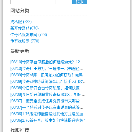
网站分类
找私服
(722)
新开传奇sf
(670)
传奇私服发布网
(728)
传奇找服网
(770)
最新更新
[08/10]
传奇平台停服后如何继续游戏？12月6日停服影响攻略吗？
[08/10]
传奇尸王殿打尸王是唯一出书途径吗？
[08/09]
传奇sf第一把屠龙刀如何获取？完整攻略揭秘
[08/09]
传奇sf神功系统怎么玩？新手入门攻略全解析
[08/08]
今日新开合击传奇私服，如何快速提升角色战力？
[08/08]
今日新开单职业传奇私服1区，如何快速升级与获取顶级装备？
[08/07]
一键元宝完成任务究竟能带来哪些超值优势？
[08/07]
一个特戒对传奇玩家来说真的就够用了吗？
[08/06]
1.76版法师能否通过其他方式增加血量？
[08/06]
1.76新开合击版本如何快速提升等级？
找服推荐