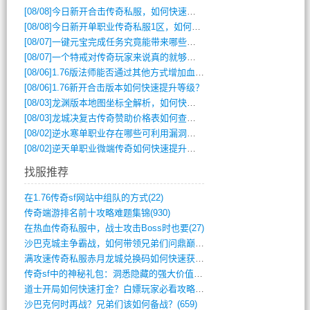
[08/08]
今日新开合击传奇私服，如何快速提升角色战力？
[08/08]
今日新开单职业传奇私服1区，如何快速升级与获取顶级装备？
[08/07]
一键元宝完成任务究竟能带来哪些超值优势？
[08/07]
一个特戒对传奇玩家来说真的就够用了吗？
[08/06]
1.76版法师能否通过其他方式增加血量？
[08/06]
1.76新开合击版本如何快速提升等级？
[08/03]
龙渊版本地图坐标全解析，如何快速定位BOSS位置？
[08/03]
龙城决复古传奇赞助价格表如何查询？
[08/02]
逆水寒单职业存在哪些可利用漏洞？如何快速提升战力？
[08/02]
逆天单职业微端传奇如何快速提升战力？新手必看攻略
找服推荐
在1.76传奇sf网站中组队的方式(22)
传奇端游排名前十攻略难题集锦(930)
在热血传奇私服中，战士攻击Boss时也要(27)
沙巴克城主争霸战，如何带领兄弟们问鼎巅峰(565)
满攻速传奇私服赤月龙城兑换码如何快速获取(676)
传奇sf中的神秘礼包：洞悉隐藏的强大价值(427)
道士开局如何快速打金？白嫖玩家必看攻略(5)
沙巴克何时再战？兄弟们该如何备战？(659)