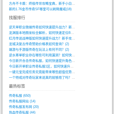
方舟不卡盾：终极传世攻略宝典，新手小白逆(495)
新的1.76金币传奇SF哪里可以刷降魔戒(18)
找服排行
逆天单职业微端传奇如何快速提升战力？新手(4)
龙渊版本地图坐标全解析，如何快速定位BO(3)
红月传说战神版如何快速提升战力？新手攻略(3)
龙城决复古传奇赞助价格表如何查询？(2)
端游与手游版传奇在玩法上有何不同？(2)
逆水寒单职业存在哪些可利用漏洞？如何快速(1)
今日新开合击传奇私服，如何快速提升角色战(0)
今日新开单职业传奇私服1区，如何快速升级(0)
一键元宝完成任务究竟能带来哪些超值优势？(0)
一个特戒对传奇玩家来说真的就够用了吗？(0)
最热标签
传奇私服
(650)
传奇私服网站
(14)
传奇私服发布网
(20)
热血传奇私服
(44)