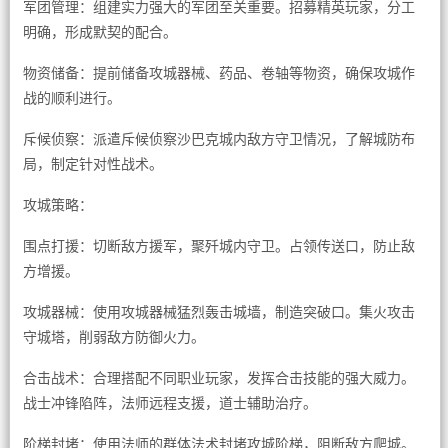
军团管理：组建实力强大的军团至关重要。招募精英玩家，分工
明确，形成默契的配合。
物资储备：提前储备攻城器械、药品、卷轴等物资，确保攻城作
战的顺利进行。
斥候侦察：派遣斥候侦察沙巴克城内敌方守卫情况，了解城防布
局，制定针对性战术。
攻城策略：
围点打援：切断敌方援军，聚歼城内守卫。占领传送口，防止敌
方增援。
攻城器械：使用攻城器械猛烈轰击城墙，制造突破口。集火攻击
守城塔，削弱敌方防御火力。
合击战术：合理搭配不同职业玩家，发挥合击技能的强大威力。
战士冲锋陷阵，法师远程支援，道士辅助治疗。
阶梯封堵：使用法师的群体法术封堵攻城阶梯，阻断敌方爬城。