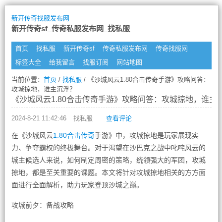
新开传奇找服发布网
新开传奇sf_传奇私服发布网_找私服
首页
找私服
新开传奇sf
传奇私服发布网
传奇找服网
标签大全
给我留言
找服订阅
网站地图
当前位置：
首页
/
找私服
/ 《沙城风云1.80合击传奇手游》攻略问答：
攻城掠地，谁主沉浮？
《沙城风云1.80合击传奇手游》攻略问答：攻城掠地，谁主
2024-8-21 11:42:46
找私服
查看评论
在《沙城风云
1.80合击传奇
手游》中，攻城掠地是玩家展现实
力、争夺霸权的终极舞台。对于渴望在沙巴克之战中叱咤风云的
城主候选人来说，如何制定周密的策略，统领强大的军团，攻城
掠地，都是至关重要的课题。本文将针对攻城掠地相关的方方面
面进行全面解析，助力玩家登顶沙城之巅。
攻城前夕：备战攻略