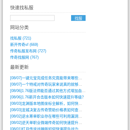
快速找私服
网站分类
找私服
(721)
新开传奇sf
(669)
传奇私服发布网
(727)
传奇找服网
(767)
最新更新
[08/07]
一键元宝完成任务究竟能带来哪些超值优势？
[08/07]
一个特戒对传奇玩家来说真的就够用了吗？
[08/06]
1.76版法师能否通过其他方式增加血量？
[08/06]
1.76新开合击版本如何快速提升等级？
[08/03]
龙渊版本地图坐标全解析，如何快速定位BOSS位置？
[08/03]
龙城决复古传奇赞助价格表如何查询？
[08/02]
逆水寒单职业存在哪些可利用漏洞？如何快速提升战力？
[08/02]
逆天单职业微端传奇如何快速提升战力？新手必看攻略
[08/01]
红月传说战神版如何快速提升战力？新手攻略全解析？