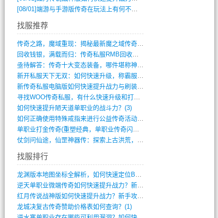
[08/01]
端游与手游版传奇在玩法上有何不同？
找服推荐
传奇之路，魔域重现：揭秘最新魔之域传奇攻(712)
回收钱银，满载而归：传奇私服RMB回收装(548)
亟待解答：传奇十大变态装备，哪件堪称神器(347)
新开私服天下无双：如何快速升级，称霸服务(681)
新传奇私服电脑版如何快速提升战力与刷装备(835)
寻找WOO传奇私服，有什么快速升级和打宝(864)
如何快速提升陋天道单职业的战斗力？(3)
如何正确使用特殊戒指来进行公益传奇活动？(10)
单职业打金传奇(重塑经典，单职业传奇闪耀(10)
仗剑问仙途，仙罡神器传：探索上古洪荒，揭(813)
找服排行
龙渊版本地图坐标全解析，如何快速定位BO(3)
逆天单职业微端传奇如何快速提升战力？新手(2)
红月传说战神版如何快速提升战力？新手攻略(2)
龙城决复古传奇赞助价格表如何查询？(1)
逆水寒单职业存在哪些可利用漏洞？如何快速(1)