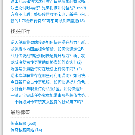
道士开局如何快速打金？白嫖玩家必看攻略(5)
沙巴克何时再战？兄弟们该如何备战？(659)
方舟不卡盾：终极传世攻略宝典，新手小白逆(495)
新的1.76金币传奇SF哪里可以刷降魔戒(18)
找服排行
逆天单职业微端传奇如何快速提升战力？新手(4)
龙渊版本地图坐标全解析，如何快速定位BO(3)
红月传说战神版如何快速提升战力？新手攻略(3)
龙城决复古传奇赞助价格表如何查询？(2)
端游与手游版传奇在玩法上有何不同？(2)
逆水寒单职业存在哪些可利用漏洞？如何快速(1)
今日新开合击传奇私服，如何快速提升角色战(0)
今日新开单职业传奇私服1区，如何快速升级(0)
一键元宝完成任务究竟能带来哪些超值优势？(0)
一个特戒对传奇玩家来说真的就够用了吗？(0)
最热标签
传奇私服
(650)
传奇私服网站
(14)