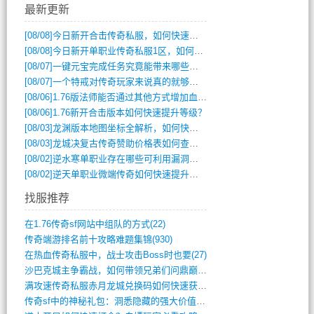
最新更新
[08/08]
今日新开合击传奇私服，如何快速提升角色战力？
[08/08]
今日新开单职业传奇私服1区，如何快速升级与获取顶级装备？
[08/07]
一键元宝完成任务究竟能带来哪些超值优势？
[08/07]
一个特戒对传奇玩家来说真的就够用了吗？
[08/06]
1.76版法师能否通过其他方式增加血量？
[08/06]
1.76新开合击版本如何快速提升等级？
[08/03]
龙渊版本地图坐标全解析，如何快速定位BOSS位置？
[08/03]
龙城决复古传奇赞助价格表如何查询？
[08/02]
逆水寒单职业存在哪些可利用漏洞？如何快速提升战力？
[08/02]
逆天单职业微端传奇如何快速提升战力？新手必看攻略
找服推荐
在1.76传奇sf网站中组队的方式(22)
传奇端游排名前十攻略难题集锦(930)
在热血传奇私服中，战士攻击Boss时也要(27)
沙巴克城主争霸战，如何带领兄弟们问鼎巅峰(565)
满攻速传奇私服赤月龙城兑换码如何快速获取(676)
传奇sf中的神秘礼包：洞悉隐藏的强大价值(427)