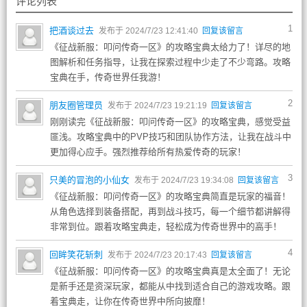
评论列表
1
把酒谈过去
发布于 2024/7/23 12:41:40
回复该留言
《征战新服：叩问传奇一区》的攻略宝典太给力了！详尽的地
图解析和任务指导，让我在探索过程中少走了不少弯路。攻略
宝典在手，传奇世界任我游！
2
朋友圈管理员
发布于 2024/7/23 19:21:19
回复该留言
刚刚读完《征战新服：叩问传奇一区》的攻略宝典，感觉受益
匪浅。攻略宝典中的PVP技巧和团队协作方法，让我在战斗中
更加得心应手。强烈推荐给所有热爱传奇的玩家！
3
只美的冒泡的小仙女
发布于 2024/7/23 19:34:08
回复该留言
《征战新服：叩问传奇一区》的攻略宝典简直是玩家的福音！
从角色选择到装备搭配，再到战斗技巧，每一个细节都讲解得
非常到位。跟着攻略宝典走，轻松成为传奇世界中的高手！
4
回眸笑花斩刺
发布于 2024/7/23 20:17:43
回复该留言
《征战新服：叩问传奇一区》的攻略宝典真是太全面了！无论
是新手还是资深玩家，都能从中找到适合自己的游戏攻略。跟
着宝典走，让你在传奇世界中所向披靡！