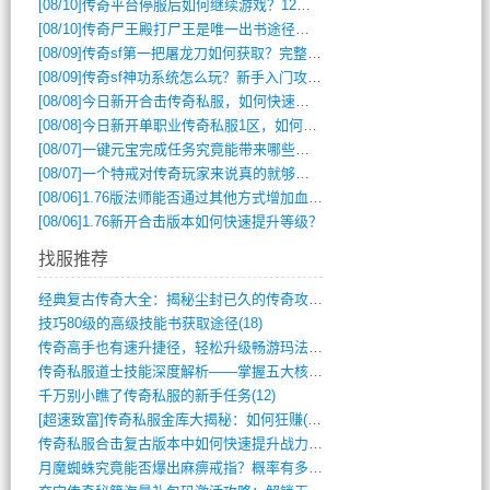
[08/10]
传奇平台停服后如何继续游戏？12月6日停服影响攻略吗？
[08/10]
传奇尸王殿打尸王是唯一出书途径吗？
[08/09]
传奇sf第一把屠龙刀如何获取？完整攻略揭秘
[08/09]
传奇sf神功系统怎么玩？新手入门攻略全解析
[08/08]
今日新开合击传奇私服，如何快速提升角色战力？
[08/08]
今日新开单职业传奇私服1区，如何快速升级与获取顶级装备？
[08/07]
一键元宝完成任务究竟能带来哪些超值优势？
[08/07]
一个特戒对传奇玩家来说真的就够用了吗？
[08/06]
1.76版法师能否通过其他方式增加血量？
[08/06]
1.76新开合击版本如何快速提升等级？
找服推荐
经典复古传奇大全：揭秘尘封已久的传奇攻略(348)
技巧80级的高级技能书获取途径(18)
传奇高手也有速升捷径，轻松升级畅游玛法(11)
传奇私服道士技能深度解析——掌握五大核心(956)
千万别小瞧了传奇私服的新手任务(12)
[超速致富]传奇私服金库大揭秘：如何狂赚(590)
传奇私服合击复古版本中如何快速提升战力与(917)
月魔蜘蛛究竟能否爆出麻痹戒指？概率有多大(11)