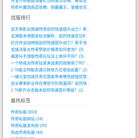
夺宝传奇秘籍海量礼包码激活攻略：解锁无限(587)
传奇牛魔洞高层攻略：制霸魔王，掌握攻克要(12)
找服排行
逆天单职业微端传奇如何快速提升战力？新手(4)
龙渊版本地图坐标全解析，如何快速定位BO(4)
红月传说战神版如何快速提升战力？新手攻略(3)
龙城决复古传奇赞助价格表如何查询？(3)
端游与手游版传奇在玩法上有何不同？(3)
一个特戒对传奇玩家来说真的就够用了吗？(2)
1.76版法师能否通过其他方式增加血量？(2)
一键元宝完成任务究竟能带来哪些超值优势？(1)
逆水寒单职业存在哪些可利用漏洞？如何快速(1)
1.76新开合击版本如何快速提升等级？(1)
最热标签
传奇私服
(653)
传奇私服网站
(14)
传奇私服发布网
(20)
热血传奇私服
(44)