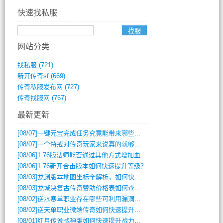
快速找私服
网站分类
找私服
(721)
新开传奇sf
(669)
传奇私服发布网
(727)
传奇找服网
(767)
最新更新
[08/07]
一键元宝完成任务究竟能带来哪些超值优势？
[08/07]
一个特戒对传奇玩家来说真的就够用了吗？
[08/06]
1.76版法师能否通过其他方式增加血量？
[08/06]
1.76新开合击版本如何快速提升等级？
[08/03]
龙渊版本地图坐标全解析，如何快速定位BOSS位置？
[08/03]
龙城决复古传奇赞助价格表如何查询？
[08/02]
逆水寒单职业存在哪些可利用漏洞？如何快速提升战力？
[08/02]
逆天单职业微端传奇如何快速提升战力？新手必看攻略
[08/01]
红月传说战神版如何快速提升战力？新手攻略全解析？