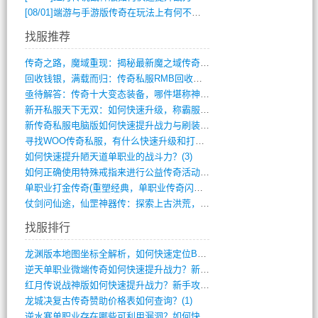
[08/01]
端游与手游版传奇在玩法上有何不同？
找服推荐
传奇之路，魔域重现：揭秘最新魔之域传奇攻(712)
回收钱银，满载而归：传奇私服RMB回收装(548)
亟待解答：传奇十大变态装备，哪件堪称神器(347)
新开私服天下无双：如何快速升级，称霸服务(681)
新传奇私服电脑版如何快速提升战力与刷装备(835)
寻找WOO传奇私服，有什么快速升级和打宝(864)
如何快速提升陋天道单职业的战斗力？(3)
如何正确使用特殊戒指来进行公益传奇活动？(10)
单职业打金传奇(重塑经典，单职业传奇闪耀(10)
仗剑问仙途，仙罡神器传：探索上古洪荒，揭(813)
找服排行
龙渊版本地图坐标全解析，如何快速定位BO(3)
逆天单职业微端传奇如何快速提升战力？新手(2)
红月传说战神版如何快速提升战力？新手攻略(2)
龙城决复古传奇赞助价格表如何查询？(1)
逆水寒单职业存在哪些可利用漏洞？如何快速(1)