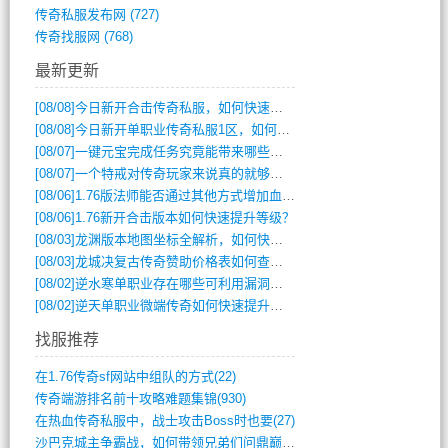
传奇私服发布网
(727)
传奇找服网
(768)
最新更新
[08/08]
今日新开合击传奇私服，如何快速提升角色战力？
[08/08]
今日新开单职业传奇私服1区，如何快速升级与获取顶级装备？
[08/07]
一键元宝完成任务究竟能带来哪些超值优势？
[08/07]
一个特戒对传奇玩家来说真的就够用了吗？
[08/06]
1.76版法师能否通过其他方式增加血量？
[08/06]
1.76新开合击版本如何快速提升等级？
[08/03]
龙渊版本地图坐标全解析，如何快速定位BOSS位置？
[08/03]
龙城决复古传奇赞助价格表如何查询？
[08/02]
逆水寒单职业存在哪些可利用漏洞？如何快速提升战力？
[08/02]
逆天单职业微端传奇如何快速提升战力？新手必看攻略
找服推荐
在1.76传奇sf网站中组队的方式(22)
传奇端游排名前十攻略难题集锦(930)
在热血传奇私服中，战士攻击Boss时也要(27)
沙巴克城主争霸战，如何带领兄弟们问鼎巅峰(565)