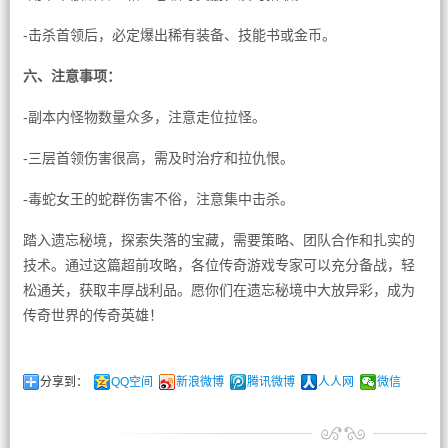
-击杀首领后，必定爆出稀有装备、技能书或金币。
六、注意事项：
-副本内怪物数量众多，注意走位拉怪。
-三层首领伤害很高，需及时治疗和拉仇恨。
-毒蛇女王的蛇群伤害不俗，注意集中击杀。
踏入遗忘秘境，探索失落的宝藏，需要策略、团队合作和扎实的
技术。通过这篇超前攻略，各位传奇游戏专家可以充分备战，轻
松通关，获取丰厚战利品。愿你们在遗忘秘境中大放异彩，成为
传奇世界的传奇英雄！
分享到：
QQ空间
新浪微博
腾讯微博
人人网
微信