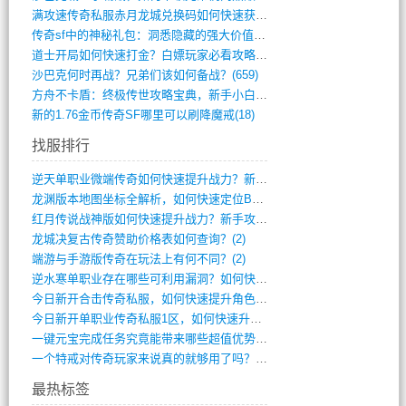
满攻速传奇私服赤月龙城兑换码如何快速获取(676)
传奇sf中的神秘礼包：洞悉隐藏的强大价值(427)
道士开局如何快速打金？白嫖玩家必看攻略(5)
沙巴克何时再战？兄弟们该如何备战？(659)
方舟不卡盾：终极传世攻略宝典，新手小白逆(495)
新的1.76金币传奇SF哪里可以刷降魔戒(18)
找服排行
逆天单职业微端传奇如何快速提升战力？新手(4)
龙渊版本地图坐标全解析，如何快速定位BO(3)
红月传说战神版如何快速提升战力？新手攻略(3)
龙城决复古传奇赞助价格表如何查询？(2)
端游与手游版传奇在玩法上有何不同？(2)
逆水寒单职业存在哪些可利用漏洞？如何快速(1)
今日新开合击传奇私服，如何快速提升角色战(0)
今日新开单职业传奇私服1区，如何快速升级(0)
一键元宝完成任务究竟能带来哪些超值优势？(0)
一个特戒对传奇玩家来说真的就够用了吗？(0)
最热标签