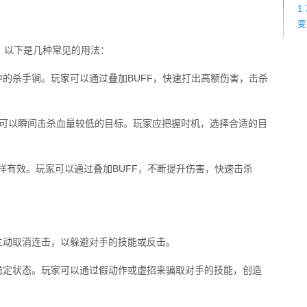
1
变
。以下是几种常见的用法：
中的杀手锏。玩家可以通过叠加BUFF，快速打出高额伤害，击杀
连杀可以瞬间击杀血量较低的目标。玩家应把握时机，选择合适的目
S同样有效。玩家可以通过叠加BUFF，不断提升伤害，快速击杀
主动取消连击，以躲避对手的技能或反击。
稳定状态。玩家可以通过假动作或虚招来骗取对手的技能，创造