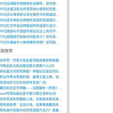
8/03]
龙渊版本地图坐标全解析，如何快速定位BOSS位置？
8/03]
龙城决复古传奇赞助价格表如何查询？
8/02]
逆水寒单职业存在哪些可利用漏洞？如何快速提升战力？
8/02]
逆天单职业微端传奇如何快速提升战力？新手必看攻略
8/01]
红月传说战神版如何快速提升战力？新手攻略全解析？
8/01]
端游与手游版传奇在玩法上有何不同？
7/31]
狐狸尾巴刷新时间是多久？如何高效获取传奇手游中的狐狸尾巴？
7/31]
牛魔庙宇七楼有哪些怪物？如何挑战它们？
找服推荐
热血传奇：传奇大乱私服顶级装备获取秘籍(887)
.76精品复古挑战魔龙教主需要什么(18)
传奇私服为何突然停服？停服后玩家如何应对(744)
单职业传奇冰雪福利版：最强王者之路，如何(659)
奇游戏的可玩性到底有多高？(8)
暗藏杀机的逆天神器——深度解析《传奇》祈(374)
haosf传奇私服玩家不要过度在意职业(9)
连击传奇发布网震撼上线，全新版本酷炫来袭(12)
传奇私服免费：征战沙场，运筹帷幄最强攻城(516)
传奇私服中变版本如何快速提升战力？装备强(1012)