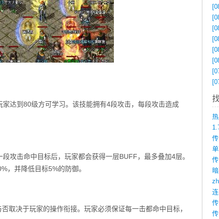
[0
[0
[0
[0
[0
[0
[0
[0
家达到80级方可学习。该技能拥有4段攻击，每段攻击造成
1
段攻击命中目标后，玩家都会获得一层BUFF，最多叠加4层。
传
0%，并降低目标5%的防御。
z
与否取决于玩家的操作衔接。玩家必须保证每一击都命中目标，