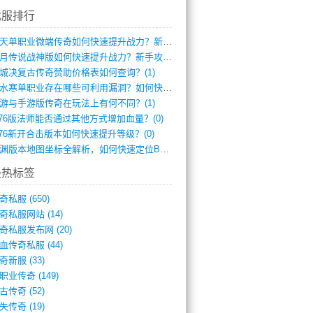
找服排行
逆天单职业微端传奇如何快速提升战力？新手(2)
红月传说战神版如何快速提升战力？新手攻略(2)
城决复古传奇赞助价格表如何查询？(1)
逆水寒单职业存在哪些可利用漏洞？如何快速(1)
游与手游版传奇在玩法上有何不同？(1)
.76版法师能否通过其他方式增加血量？(0)
.76新开合击版本如何快速提升等级？(0)
龙渊版本地图坐标全解析，如何快速定位BO(0)
最热标签
奇私服
(650)
奇私服网站
(14)
奇私服发布网
(20)
血传奇私服
(44)
奇新服
(33)
职业传奇
(149)
古传奇
(52)
失传奇
(19)