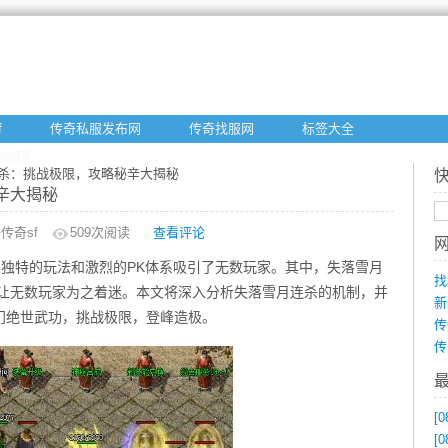
f
传奇私服发布网
传奇找服网
标签大全
站地图
连杀：挑战极限，攻略秘辛大揭秘
辛大揭秘
传奇sf
509
次阅读
查看评论
其独特的玩法和激烈的PK体系吸引了无数玩家。其中，失落雪月
找
是让无数玩家为之着迷。本文将深入分析失落雪月连杀的机制，并
新
门绝世武功，挑战极限，登峰造极。
传
传
[0
[0