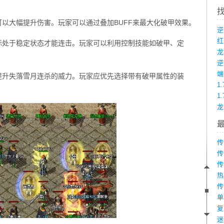
可以大幅提升伤害。玩家可以通过叠加BUFF来最大化破甲效果。
标处于稳定状态才能连击。玩家可以利用控制技能如破甲、定
龙
端
提升失落雪月连杀的威力。玩家应优先选择带有破甲属性的装
1
1
传
传
传
热
传
单
复
迷