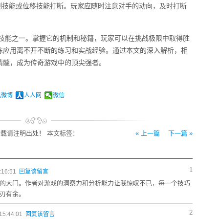
制技能或位移技能打断。玩家应随时注意对手的动向，及时打断
K技能之一。掌握它的机制和秘籍，玩家可以在挑战极限中取得胜
练应用离不开不断的练习和实战经验。通过本文的深入解析，相
精髓，成为传奇游戏中的顶尖强者。
讯微博
人人网
微信
载请注明出处！ 本文标签：
« 上一篇
下一篇 »
1
:16:51
回复该留言
的大门。作者对游戏的洞察力和分析能力让我惊叹不已，每一个技巧
刃有余。
2
15:44:01
回复该留言