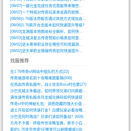
[08/07]
一键元宝完成任务究竟能带来哪些超值优势？
[08/07]
一个特戒对传奇玩家来说真的就够用了吗？
[08/06]
1.76版法师能否通过其他方式增加血量？
[08/06]
1.76新开合击版本如何快速提升等级？
[08/03]
龙渊版本地图坐标全解析，如何快速定位BOSS位置？
[08/03]
龙城决复古传奇赞助价格表如何查询？
[08/02]
逆水寒单职业存在哪些可利用漏洞？如何快速提升战力？
[08/02]
逆天单职业微端传奇如何快速提升战力？新手必看攻略
找服推荐
在1.76传奇sf网站中组队的方式(22)
传奇端游排名前十攻略难题集锦(930)
在热血传奇私服中，战士攻击Boss时也要(27)
沙巴克城主争霸战，如何带领兄弟们问鼎巅峰(565)
满攻速传奇私服赤月龙城兑换码如何快速获取(676)
传奇sf中的神秘礼包：洞悉隐藏的强大价值(427)
道士开局如何快速打金？白嫖玩家必看攻略(5)
沙巴克何时再战？兄弟们该如何备战？(659)
方舟不卡盾：终极传世攻略宝典，新手小白逆(495)
新的1.76金币传奇SF哪里可以刷降魔戒(18)