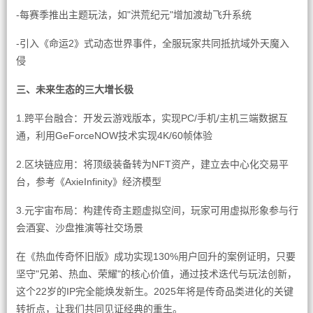
-每赛季推出主题玩法，如"洪荒纪元"增加渡劫飞升系统
-引入《命运2》式动态世界事件，全服玩家共同抵抗域外天魔入
侵
三、未来生态的三大增长极
1.跨平台融合：开发云游戏版本，实现PC/手机/主机三端数据互
通，利用GeForceNOW技术实现4K/60帧体验
2.区块链应用：将顶级装备转为NFT资产，建立去中心化交易平
台，参考《AxieInfinity》经济模型
3.元宇宙布局：构建传奇主题虚拟空间，玩家可用虚拟形象参与行
会酒宴、沙盘推演等社交场景
在《热血传奇怀旧版》成功实现130%用户回升的案例证明，只要
坚守"兄弟、热血、荣耀"的核心价值，通过技术迭代与玩法创新，
这个22岁的IP完全能焕发新生。2025年将是传奇品类进化的关键
转折点，让我们共同见证经典的重生。