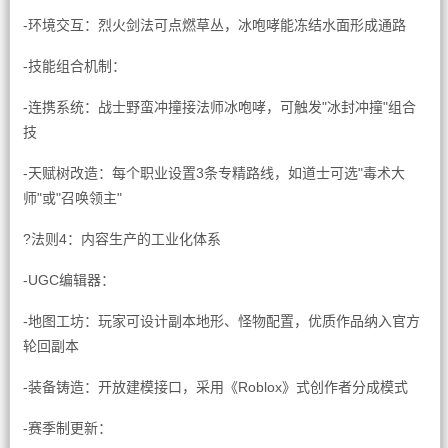
-环境交互：烈火剑法可点燃草丛，冰咆哮能冻结水面形成通路
-技能组合机制：
-连携系统：战士野蛮冲撞接法师冰咆哮，可触发"冰封冲撞"组合
技
-天赋树改造：每个职业设置3条专精路线，如道士可选"毒术大
师"或"召唤领主"
?法则4：内容生产的工业化体系
-UGC编辑器：
-地图工坊：玩家可设计副本地形、怪物配置，优质作品纳入官方
轮回副本
-装备铸造：开放建模接口，采用《Roblox》式创作者分成模式
-赛季制更新：