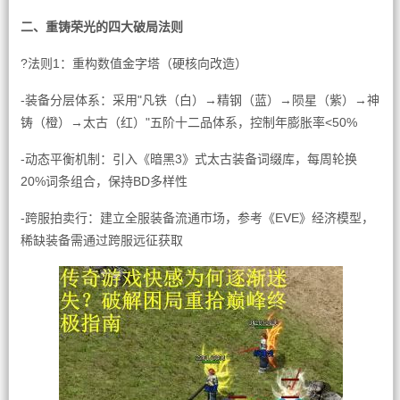
二、重铸荣光的四大破局法则
?法则1：重构数值金字塔（硬核向改造）
-装备分层体系：采用"凡铁（白）→精钢（蓝）→陨星（紫）→神
铸（橙）→太古（红）"五阶十二品体系，控制年膨胀率<50%
-动态平衡机制：引入《暗黑3》式太古装备词缀库，每周轮换
20%词条组合，保持BD多样性
-跨服拍卖行：建立全服装备流通市场，参考《EVE》经济模型，
稀缺装备需通过跨服远征获取