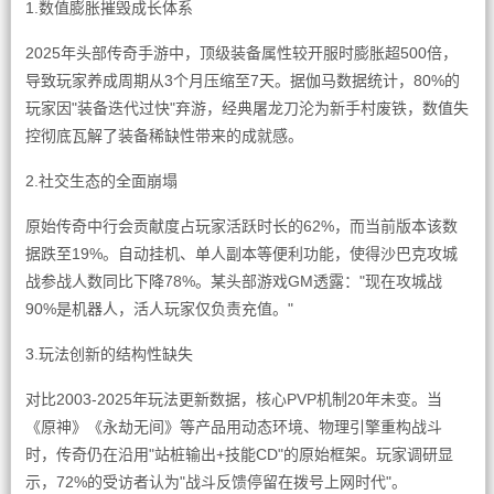
1.数值膨胀摧毁成长体系
2025年头部传奇手游中，顶级装备属性较开服时膨胀超500倍，
导致玩家养成周期从3个月压缩至7天。据伽马数据统计，80%的
玩家因"装备迭代过快"弃游，经典屠龙刀沦为新手村废铁，数值失
控彻底瓦解了装备稀缺性带来的成就感。
2.社交生态的全面崩塌
原始传奇中行会贡献度占玩家活跃时长的62%，而当前版本该数
据跌至19%。自动挂机、单人副本等便利功能，使得沙巴克攻城
战参战人数同比下降78%。某头部游戏GM透露："现在攻城战
90%是机器人，活人玩家仅负责充值。"
3.玩法创新的结构性缺失
对比2003-2025年玩法更新数据，核心PVP机制20年未变。当
《原神》《永劫无间》等产品用动态环境、物理引擎重构战斗
时，传奇仍在沿用"站桩输出+技能CD"的原始框架。玩家调研显
示，72%的受访者认为"战斗反馈停留在拨号上网时代"。