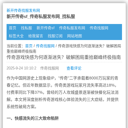
新开传奇找服发布网
新开传奇sf_传奇私服发布网_找私服
首页
找私服
新开传奇sf
传奇私服发布网
传奇找服网
标签大全
给我留言
找服订阅
网站地图
当前位置：
首页
/
传奇找服网
/ 传奇游戏快感为何逐渐迷失？破解困局
重拾巅峰终极指南
传奇游戏快感为何逐渐迷失？破解困局重拾巅峰终极指南
2025-9-24 10:10:2
传奇找服网
查看评论
作为中国网游史上现象级IP，"传奇"二字承载着8000万玩家的青
春记忆。但近年数据显示，传奇类游戏玩家月流失率高达18%，
付费率同比下降37%，曾经的万人攻城盛景逐渐被快餐化玩法消
解。本文将深度剖析传奇游戏核心体验流失的三大症结，并提供
系统性破局方案。
一、快感流失的三大致命陷阱