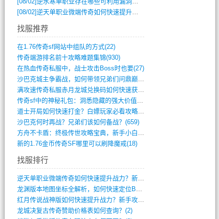
[08/02]
逆水寒单职业存在哪些可利用漏洞？如何快速提升战力？
[08/02]
逆天单职业微端传奇如何快速提升战力？新手必看攻略
找服推荐
在1.76传奇sf网站中组队的方式(22)
传奇端游排名前十攻略难题集锦(930)
在热血传奇私服中，战士攻击Boss时也要(27)
沙巴克城主争霸战，如何带领兄弟们问鼎巅峰(565)
满攻速传奇私服赤月龙城兑换码如何快速获取(676)
传奇sf中的神秘礼包：洞悉隐藏的强大价值(427)
道士开局如何快速打金？白嫖玩家必看攻略(5)
沙巴克何时再战？兄弟们该如何备战？(659)
方舟不卡盾：终极传世攻略宝典，新手小白逆(495)
新的1.76金币传奇SF哪里可以刷降魔戒(18)
找服排行
逆天单职业微端传奇如何快速提升战力？新手(4)
龙渊版本地图坐标全解析，如何快速定位BO(3)
红月传说战神版如何快速提升战力？新手攻略(3)
龙城决复古传奇赞助价格表如何查询？(2)