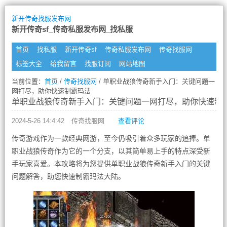
新开传奇找服发布网
新开传奇sf_传奇私服发布网_找私服
首页
找私服
新开传奇sf
传奇私服发布网
传奇找服网
标签大全
给我留言
找服订阅
网站地图
当前位置：
首页
/
传奇找服网
/ 单职业战狼传奇新手入门：关键问题一
网打尽，助你快速制霸玛法
单职业战狼传奇新手入门：关键问题一网打尽，助你快速制
2024-5-26 14:4:42
传奇找服网
查看评论
传奇游戏作为一款经典网游，至今仍吸引着众多玩家的追捧。单
职业战狼传奇作为它的一个分支，以其简单易上手的特点深受新
手玩家喜爱。本攻略将为您提供单职业战狼传奇新手入门的关键
问题解答，助您快速制霸玛法大陆。