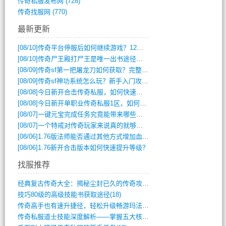
传奇私服发布网
(728)
传奇找服网
(770)
最新更新
[08/10]
传奇平台停服后如何继续游戏？12月6日停服影响攻略吗？
[08/10]
传奇尸王殿打尸王是唯一出书途径吗？
[08/09]
传奇sf第一把屠龙刀如何获取？完整攻略揭秘
[08/09]
传奇sf神功系统怎么玩？新手入门攻略全解析
[08/08]
今日新开合击传奇私服，如何快速提升角色战力？
[08/08]
今日新开单职业传奇私服1区，如何快速升级与获取顶级装备？
[08/07]
一键元宝完成任务究竟能带来哪些超值优势？
[08/07]
一个特戒对传奇玩家来说真的就够用了吗？
[08/06]
1.76版法师能否通过其他方式增加血量？
[08/06]
1.76新开合击版本如何快速提升等级？
找服推荐
经典复古传奇大全：揭秘尘封已久的传奇攻略(348)
技巧80级的高级技能书获取途径(18)
传奇高手也有速升捷径，轻松升级畅游玛法(11)
传奇私服道士技能深度解析——掌握五大核心(956)