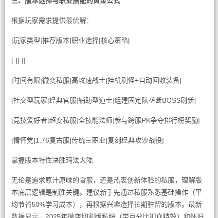
三、版本选择与职业搭配的黄金公式
根据玩家需求提供最优解：
|玩家类型|推荐版本|职业选择|核心策略|
|-||-||
|时间有限|微变私服|高攻速战士|挂机刷怪+自动回收装备|
|社交型玩家|经典官服|辅助型道士|组建固定队垄断BOSS刷新|
|竞技爱好者|超变私服|全技能法师|参与跨服PK争夺排行榜奖励|
|情怀党|1.76复古服|传统三职业|复刻经典攻沙战役|
掌握版本特性决胜玛法大陆
无论是追求原汁原味的官服，还是热衷创新体验的私服，理解版
本底层逻辑是制胜关键。建议新手先通过私服熟悉基础操作（平
均节省50%学习成本），再根据兴趣选择长期驻留的版本。最新
数据显示，2025年微变切割版私服（带百分比扣血特效）和怀旧