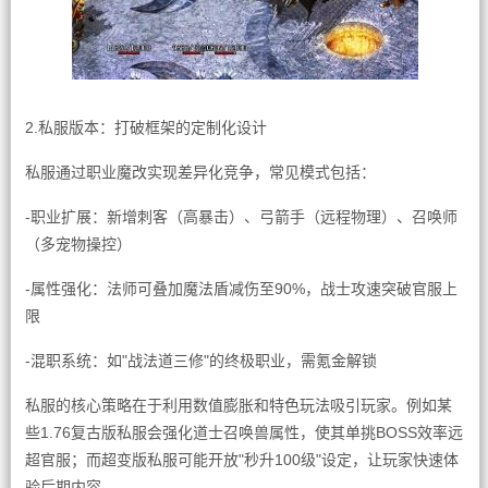
2.私服版本：打破框架的定制化设计
私服通过职业魔改实现差异化竞争，常见模式包括：
-职业扩展：新增刺客（高暴击）、弓箭手（远程物理）、召唤师
（多宠物操控）
-属性强化：法师可叠加魔法盾减伤至90%，战士攻速突破官服上
限
-混职系统：如"战法道三修"的终极职业，需氪金解锁
私服的核心策略在于利用数值膨胀和特色玩法吸引玩家。例如某
些1.76复古版私服会强化道士召唤兽属性，使其单挑BOSS效率远
超官服；而超变版私服可能开放"秒升100级"设定，让玩家快速体
验后期内容。