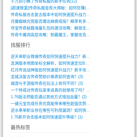
千万别小瞧了传奇私服的新手任务(12)
[超速致富]传奇私服金库大揭秘：如何狂赚(590)
传奇私服合击复古版本中如何快速提升战力与(917)
月魔蜘蛛究竟能否爆出麻痹戒指？概率有多大(11)
夺宝传奇秘籍海量礼包码激活攻略：解锁无限(587)
传奇牛魔洞高层攻略：制霸魔王，掌握攻克要(12)
找服排行
逆天单职业微端传奇如何快速提升战力？新手(4)
龙渊版本地图坐标全解析，如何快速定位BO(4)
红月传说战神版如何快速提升战力？新手攻略(3)
龙城决复古传奇赞助价格表如何查询？(3)
端游与手游版传奇在玩法上有何不同？(3)
一个特戒对传奇玩家来说真的就够用了吗？(2)
1.76版法师能否通过其他方式增加血量？(2)
一键元宝完成任务究竟能带来哪些超值优势？(1)
逆水寒单职业存在哪些可利用漏洞？如何快速(1)
1.76新开合击版本如何快速提升等级？(1)
最热标签