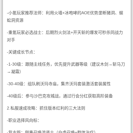
-小氪玩家推荐法师：利用火墙+冰咆哮的AOE优势垄断猪洞、蜈
蚣洞资源
-重氪玩家必选战士：后期烈火剑法+开天斩的爆发可秒杀同战力
对手
-关键成长节点：
-1-30级：跟随主线任务，优先提升武器等级（建议木剑→斩马刀
→凝霜）
-30-40级：组队刷沃玛寺庙，集齐沃玛套装激活套装属性
-40级后：参与沙巴克攻城战，通过行会分红获取高阶装备
2.私服速成攻略：抓住版本红利的三大法则
-职业选择风向标：
-复古版：侧重召唤流道士（白虎召唤+群体治疗）