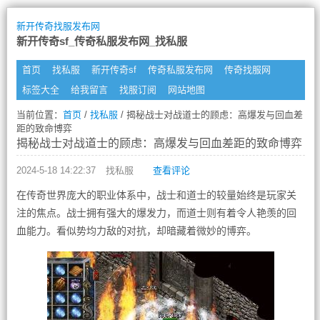
新开传奇找服发布网
新开传奇sf_传奇私服发布网_找私服
首页
找私服
新开传奇sf
传奇私服发布网
传奇找服网
标签大全
给我留言
找服订阅
网站地图
当前位置：
首页
/
找私服
/ 揭秘战士对战道士的顾虑：高爆发与回血差
距的致命博弈
揭秘战士对战道士的顾虑：高爆发与回血差距的致命博弈
2024-5-18 14:22:37
找私服
查看评论
在传奇世界庞大的职业体系中，战士和道士的较量始终是玩家关
注的焦点。战士拥有强大的爆发力，而道士则有着令人艳羡的回
血能力。看似势均力敌的对抗，却暗藏着微妙的博弈。