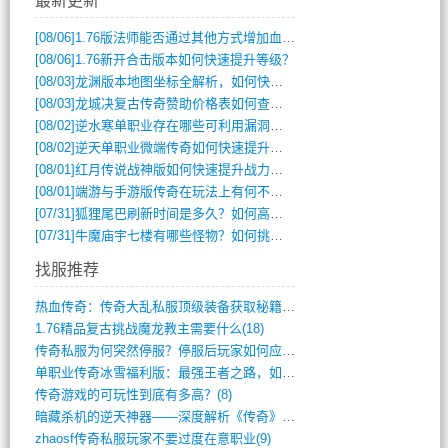
最新更新
[08/06]
1.76版法师能否通过其他方式增加血量？
[08/06]
1.76新开合击版本如何快速提升等级？
[08/03]
龙渊版本地图坐标全解析，如何快速定位BOSS位置？
[08/03]
龙城决复古传奇赞助价格表如何查询？
[08/02]
逆水寒单职业存在哪些可利用漏洞？如何快速提升战力？
[08/02]
逆天单职业微端传奇如何快速提升战力？新手必看攻略
[08/01]
红月传说战神版如何快速提升战力？新手攻略全解析？
[08/01]
端游与手游版传奇在玩法上有何不同？
[07/31]
狐狸尾巴刷新时间是多久？如何高效获取传奇手游中的狐狸尾巴？
[07/31]
牛魔庙宇七楼有哪些怪物？如何挑战它们？
找服推荐
热血传奇：传奇大乱私服顶级装备获取秘籍(887)
1.76精品复古挑战魔龙教主需要什么(18)
传奇私服为何突然停服？停服后玩家如何应对(744)
单职业传奇冰雪福利版：最强王者之路，如何(659)
传奇游戏的可玩性到底有多高？(8)
暗藏杀机的逆天神器——深度解析《传奇》祈(374)
zhaosf传奇私服玩家不要过度在意职业(9)