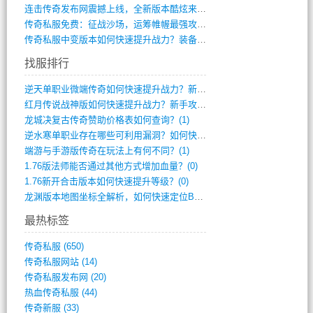
连击传奇发布网震撼上线，全新版本酷炫来袭(12)
传奇私服免费：征战沙场，运筹帷幄最强攻城(516)
传奇私服中变版本如何快速提升战力？装备强(1012)
找服排行
逆天单职业微端传奇如何快速提升战力？新手(2)
红月传说战神版如何快速提升战力？新手攻略(2)
龙城决复古传奇赞助价格表如何查询？(1)
逆水寒单职业存在哪些可利用漏洞？如何快速(1)
端游与手游版传奇在玩法上有何不同？(1)
1.76版法师能否通过其他方式增加血量？(0)
1.76新开合击版本如何快速提升等级？(0)
龙渊版本地图坐标全解析，如何快速定位BO(0)
最热标签
传奇私服
(650)
传奇私服网站
(14)
传奇私服发布网
(20)
热血传奇私服
(44)
传奇新服
(33)