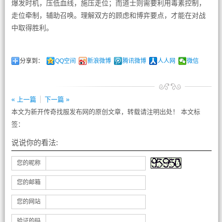
爆发时机，压低血线，施压走位；而道士则需要利用毒素控制，
走位牵制，辅助召唤。理解双方的顾虑和博弈要点，才能在对战
中取得胜利。
分享到：
QQ空间
新浪微博
腾讯微博
人人网
微信
« 上一篇
下一篇 »
本文为新开传奇找服发布网的原创文章，转载请注明出处！ 本文标
签：
说说你的看法:
您的昵称
您的邮箱
您的网站
验证的码