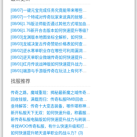
[08/07]
一键元宝完成任务究竟能带来哪些超值优势？
[08/07]
一个特戒对传奇玩家来说真的就够用了吗？
[08/06]
1.76版法师能否通过其他方式增加血量？
[08/06]
1.76新开合击版本如何快速提升等级？
[08/03]
龙渊版本地图坐标全解析，如何快速定位BOSS位置？
[08/03]
龙城决复古传奇赞助价格表如何查询？
[08/02]
逆水寒单职业存在哪些可利用漏洞？如何快速提升战力？
[08/02]
逆天单职业微端传奇如何快速提升战力？新手必看攻略
[08/01]
红月传说战神版如何快速提升战力？新手攻略全解析？
[08/01]
端游与手游版传奇在玩法上有何不同？
找服推荐
传奇之路，魔域重现：揭秘最新魔之域传奇攻(712)
回收钱银，满载而归：传奇私服RMB回收装(548)
亟待解答：传奇十大变态装备，哪件堪称神器(347)
新开私服天下无双：如何快速升级，称霸服务(681)
新传奇私服电脑版如何快速提升战力与刷装备(835)
寻找WOO传奇私服，有什么快速升级和打宝(864)
如何快速提升陋天道单职业的战斗力？(3)