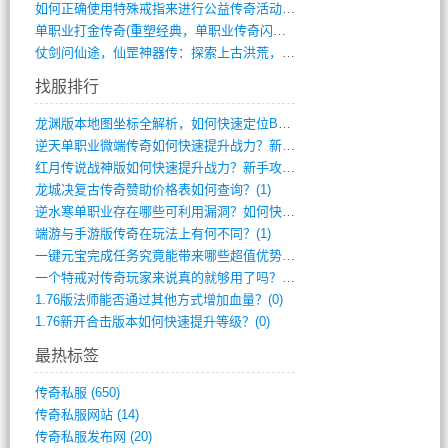
如何正确使用特殊戒指来进行公益传奇活动？(10)
单职业打金传奇(重塑经典，单职业传奇闪耀(10)
仗剑问仙途，仙罡神器传：探索上古洪荒，揭(813)
找服排行
龙渊版本地图坐标全解析，如何快速定位BO(3)
逆天单职业微端传奇如何快速提升战力？新手(2)
红月传说战神版如何快速提升战力？新手攻略(2)
龙城决复古传奇赞助价格表如何查询？(1)
逆水寒单职业存在哪些可利用漏洞？如何快速(1)
端游与手游版传奇在玩法上有何不同？(1)
一键元宝完成任务究竟能带来哪些超值优势？(0)
一个特戒对传奇玩家来说真的就够用了吗？(0)
1.76版法师能否通过其他方式增加血量？(0)
1.76新开合击版本如何快速提升等级？(0)
最热标签
传奇私服
(650)
传奇私服网站
(14)
传奇私服发布网
(20)