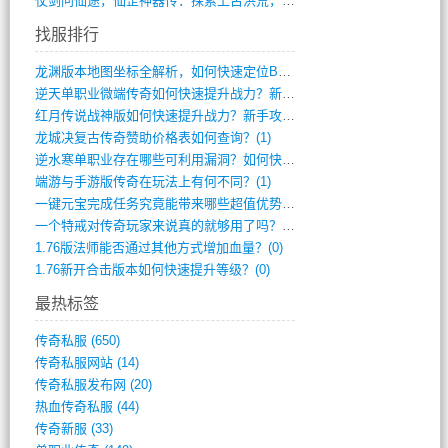
仗剑问仙途，仙罡神器传：探索上古洪荒，揭(813)
找服排行
龙渊版本地图坐标全解析，如何快速定位BO(3)
逆天单职业微端传奇如何快速提升战力？新手(2)
红月传说战神版如何快速提升战力？新手攻略(2)
龙城决复古传奇赞助价格表如何查询？(1)
逆水寒单职业存在哪些可利用漏洞？如何快速(1)
端游与手游版传奇在玩法上有何不同？(1)
一键元宝完成任务究竟能带来哪些超值优势？(0)
一个特戒对传奇玩家来说真的就够用了吗？(0)
1.76版法师能否通过其他方式增加血量？(0)
1.76新开合击版本如何快速提升等级？(0)
最热标签
传奇私服
(650)
传奇私服网站
(14)
传奇私服发布网
(20)
热血传奇私服
(44)
传奇新服
(33)