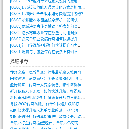
[08/07]
一个特戒对传奇玩家来说真的就够用了吗？
[08/06]
1.76版法师能否通过其他方式增加血量？
[08/06]
1.76新开合击版本如何快速提升等级？
[08/03]
龙渊版本地图坐标全解析，如何快速定位BOSS位置？
[08/03]
龙城决复古传奇赞助价格表如何查询？
[08/02]
逆水寒单职业存在哪些可利用漏洞？如何快速提升战力？
[08/02]
逆天单职业微端传奇如何快速提升战力？新手必看攻略
[08/01]
红月传说战神版如何快速提升战力？新手攻略全解析？
[08/01]
端游与手游版传奇在玩法上有何不同？
找服推荐
传奇之路，魔域重现：揭秘最新魔之域传奇攻(712)
回收钱银，满载而归：传奇私服RMB回收装(548)
亟待解答：传奇十大变态装备，哪件堪称神器(347)
新开私服天下无双：如何快速升级，称霸服务(681)
新传奇私服电脑版如何快速提升战力与刷装备(835)
寻找WOO传奇私服，有什么快速升级和打宝(864)
如何快速提升陋天道单职业的战斗力？(3)
如何正确使用特殊戒指来进行公益传奇活动？(10)
单职业打金传奇(重塑经典，单职业传奇闪耀(10)