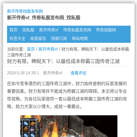
新开传奇找服发布网
新开传奇sf_传奇私服发布网_找私服
首页
找私服
新开传奇sf
传奇私服发布网
传奇找服网
标签大全
给我留言
找服订阅
网站地图
当前位置：
首页
/
新开传奇sf
/ 财力有限，睥睨天下：以最低成本称霸
三国传奇江湖
财力有限，睥睨天下：以最低成本称霸三国传奇江湖
2024-5-18 14:29:1
新开传奇sf
查看评论
在如今竞争激烈的三国传奇江湖中，财力始终是制约玩家发展的
重要因素。财力有限并不能成为称霸江湖的障碍。本文将以专业
性视角，为各位玩家提供一套以最低成本称霸三国传奇江湖的攻
略，助力大家以小博大，成就一番霸业。