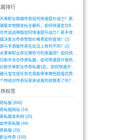
找服排行
逆天单职业微端传奇如何快速提升战力？新手(4)
龙渊版本地图坐标全解析，如何快速定位BO(3)
红月传说战神版如何快速提升战力？新手攻略(3)
城决复古传奇赞助价格表如何查询？(2)
游与手游版传奇在玩法上有何不同？(2)
逆水寒单职业存在哪些可利用漏洞？如何快速(1)
今日新开合击传奇私服，如何快速提升角色战(0)
今日新开单职业传奇私服1区，如何快速升级(0)
一键元宝完成任务究竟能带来哪些超值优势？(0)
一个特戒对传奇玩家来说真的就够用了吗？(0)
最热标签
奇私服
(650)
奇私服网站
(14)
奇私服发布网
(20)
血传奇私服
(44)
奇新服
(33)
职业传奇
(150)