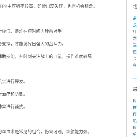
在PK中容错率较高，即使出现失误，也有机会翻盘。
对较低，很难在短时间内秒杀对手。
龙
备支撑，才能发挥出强大的战斗力。
端
辅助技能，并时刻关注战士的血量，操作难度较高。
机会进行爆发。
行治疗和防御。
传
神兽进行骚扰。
传
传
热
传
的噬血术是常见的组合，伤害可观，续航能力强。
单