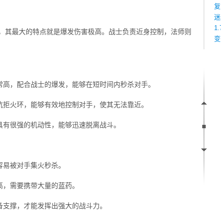
复
迷
1
”，其最大的特点就是爆发伤害极高。战士负责近身控制，法师则
变
常高，配合战士的爆发，能够在短时间内秒杀对手。
抗拒火环，能够有效地控制对手，使其无法靠近。
具有很强的机动性，能够迅速脱离战斗。
容易被对手集火秒杀。
高，需要携带大量的蓝药。
备支撑，才能发挥出强大的战斗力。