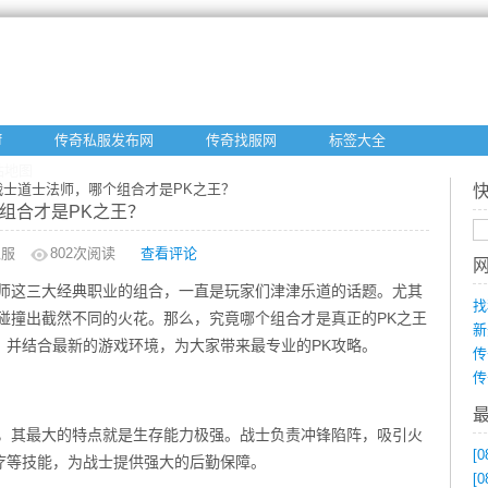
f
传奇私服发布网
传奇找服网
标签大全
站地图
：战士道士法师，哪个组合才是PK之王？
组合才是PK之王？
私服
802
次阅读
查看评论
法师这三大经典职业的组合，一直是玩家们津津乐道的话题。尤其
找
碰撞出截然不同的火花。那么，究竟哪个组合才是真正的PK之王
新
，并结合最新的游戏环境，为大家带来最专业的PK攻略。
传
传
”，其最大的特点就是生存能力极强。战士负责冲锋陷阵，吸引火
[0
疗等技能，为战士提供强大的后勤保障。
[0