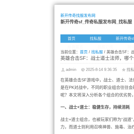
新开传奇找服发布网
新开传奇sf_传奇私服发布网_找私服
首页
找私服
新开传奇s
给我留言
找服订阅
网
当前位置：
首页
/
找私服
/ 英雄合击SF
英雄合击SF：战士道士法师，哪个
admin
2025-8-14 9:36:35
找
在英雄合击SF游戏中，战士、道士、
是在PK对战中，不同的职业组合往往会
呢？本文将深入分析各个组合的优劣势
一、战士+道士：稳健生存，持续消耗
战士+道士组合，也被玩家们称为“战道
力，而道士则利用召唤神兽、施毒、治