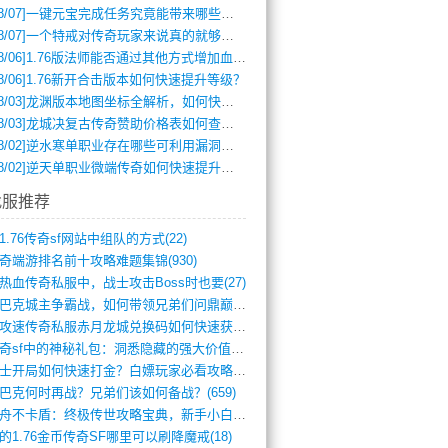
8/07]
一键元宝完成任务究竟能带来哪些超值优势？
8/07]
一个特戒对传奇玩家来说真的就够用了吗？
8/06]
1.76版法师能否通过其他方式增加血量？
8/06]
1.76新开合击版本如何快速提升等级？
8/03]
龙渊版本地图坐标全解析，如何快速定位BOSS位置？
8/03]
龙城决复古传奇赞助价格表如何查询？
8/02]
逆水寒单职业存在哪些可利用漏洞？如何快速提升战力？
8/02]
逆天单职业微端传奇如何快速提升战力？新手必看攻略
找服推荐
1.76传奇sf网站中组队的方式(22)
奇端游排名前十攻略难题集锦(930)
热血传奇私服中，战士攻击Boss时也要(27)
沙巴克城主争霸战，如何带领兄弟们问鼎巅峰(565)
满攻速传奇私服赤月龙城兑换码如何快速获取(676)
传奇sf中的神秘礼包：洞悉隐藏的强大价值(427)
道士开局如何快速打金？白嫖玩家必看攻略(5)
巴克何时再战？兄弟们该如何备战？(659)
方舟不卡盾：终极传世攻略宝典，新手小白逆(495)
的1.76金币传奇SF哪里可以刷降魔戒(18)