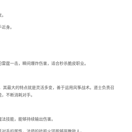
发。
手近身。
的雷霆一击，瞬间爆炸伤害，适合秒杀脆皮职业。
”，其最大的特点就是灵活多变，善于运用风筝战术。道士负责召
能，不断消耗对手。
魔法技能，能够持续输出伤害。
低对手的属性，法师的抗拒火环能够驱散敌人。