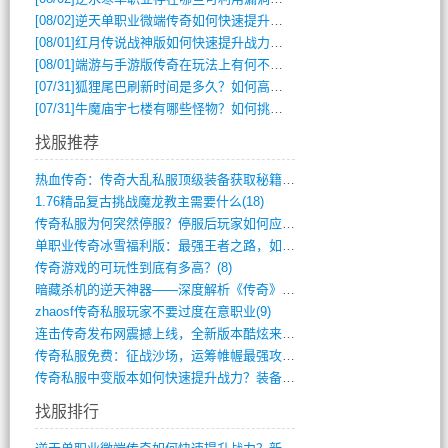
[08/02]
逆天单职业微端传奇如何快速提升战力？新手必看攻略
[08/01]
红月传说战神版如何快速提升战力？新手攻略全解析？
[08/01]
端游与手游版传奇在玩法上有何不同？
[07/31]
狐狸尾巴刷新时间是多久？如何高效获取传奇手游中的狐狸尾巴？
[07/31]
牛魔庙宇七楼有哪些怪物？如何挑战它们？
找服推荐
热血传奇：传奇大乱私服顶级装备获取秘籍(887)
1.76精品复古挑战魔龙教主需要什么(18)
传奇私服为何突然停服？停服后玩家如何应对(744)
单职业传奇冰雪福利版：最强王者之路，如何(659)
传奇游戏的可玩性到底有多高？(8)
暗藏杀机的逆天神器——深度解析《传奇》祈(374)
zhaosf传奇私服玩家不要过度在意职业(9)
连击传奇发布网震撼上线，全新版本酷炫来袭(12)
传奇私服免费：征战沙场，运筹帷幄最强攻城(516)
传奇私服中变版本如何快速提升战力？装备强(1012)
找服排行