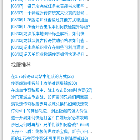
[08/07]
一键元宝完成任务究竟能带来哪些超值优势？
[08/07]
一个特戒对传奇玩家来说真的就够用了吗？
[08/06]
1.76版法师能否通过其他方式增加血量？
[08/06]
1.76新开合击版本如何快速提升等级？
[08/03]
龙渊版本地图坐标全解析，如何快速定位BOSS位置？
[08/03]
龙城决复古传奇赞助价格表如何查询？
[08/02]
逆水寒单职业存在哪些可利用漏洞？如何快速提升战力？
[08/02]
逆天单职业微端传奇如何快速提升战力？新手必看攻略
找服推荐
在1.76传奇sf网站中组队的方式(22)
传奇端游排名前十攻略难题集锦(930)
在热血传奇私服中，战士攻击Boss时也要(27)
沙巴克城主争霸战，如何带领兄弟们问鼎巅峰(565)
满攻速传奇私服赤月龙城兑换码如何快速获取(676)
传奇sf中的神秘礼包：洞悉隐藏的强大价值(427)
道士开局如何快速打金？白嫖玩家必看攻略(5)
沙巴克何时再战？兄弟们该如何备战？(659)
方舟不卡盾：终极传世攻略宝典，新手小白逆(495)
新的1.76金币传奇SF哪里可以刷降魔戒(18)