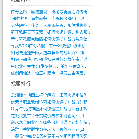
找服推荐
传奇之路，魔域重现：揭秘最新魔之域传奇攻(712)
回收钱银，满载而归：传奇私服RMB回收装(548)
亟待解答：传奇十大变态装备，哪件堪称神器(347)
新开私服天下无双：如何快速升级，称霸服务(681)
新传奇私服电脑版如何快速提升战力与刷装备(835)
寻找WOO传奇私服，有什么快速升级和打宝(864)
如何快速提升陋天道单职业的战斗力？(3)
如何正确使用特殊戒指来进行公益传奇活动？(10)
单职业打金传奇(重塑经典，单职业传奇闪耀(10)
仗剑问仙途，仙罡神器传：探索上古洪荒，揭(813)
找服排行
龙渊版本地图坐标全解析，如何快速定位BO(3)
逆天单职业微端传奇如何快速提升战力？新手(2)
红月传说战神版如何快速提升战力？新手攻略(2)
龙城决复古传奇赞助价格表如何查询？(1)
逆水寒单职业存在哪些可利用漏洞？如何快速(1)
端游与手游版传奇在玩法上有何不同？(1)
一键元宝完成任务究竟能带来哪些超值优势？(0)