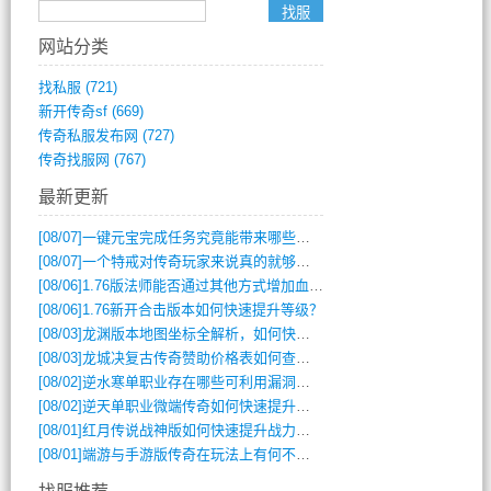
网站分类
找私服
(721)
新开传奇sf
(669)
传奇私服发布网
(727)
传奇找服网
(767)
最新更新
[08/07]
一键元宝完成任务究竟能带来哪些超值优势？
[08/07]
一个特戒对传奇玩家来说真的就够用了吗？
[08/06]
1.76版法师能否通过其他方式增加血量？
[08/06]
1.76新开合击版本如何快速提升等级？
[08/03]
龙渊版本地图坐标全解析，如何快速定位BOSS位置？
[08/03]
龙城决复古传奇赞助价格表如何查询？
[08/02]
逆水寒单职业存在哪些可利用漏洞？如何快速提升战力？
[08/02]
逆天单职业微端传奇如何快速提升战力？新手必看攻略
[08/01]
红月传说战神版如何快速提升战力？新手攻略全解析？
[08/01]
端游与手游版传奇在玩法上有何不同？