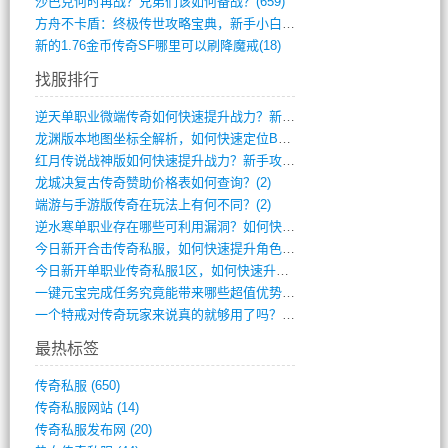
沙巴克何时再战？兄弟们该如何备战？(659)
方舟不卡盾：终极传世攻略宝典，新手小白逆(495)
新的1.76金币传奇SF哪里可以刷降魔戒(18)
找服排行
逆天单职业微端传奇如何快速提升战力？新手(4)
龙渊版本地图坐标全解析，如何快速定位BO(3)
红月传说战神版如何快速提升战力？新手攻略(3)
龙城决复古传奇赞助价格表如何查询？(2)
端游与手游版传奇在玩法上有何不同？(2)
逆水寒单职业存在哪些可利用漏洞？如何快速(1)
今日新开合击传奇私服，如何快速提升角色战(0)
今日新开单职业传奇私服1区，如何快速升级(0)
一键元宝完成任务究竟能带来哪些超值优势？(0)
一个特戒对传奇玩家来说真的就够用了吗？(0)
最热标签
传奇私服
(650)
传奇私服网站
(14)
传奇私服发布网
(20)