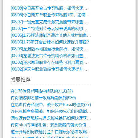
[08/08]
今日新开合击传奇私服，如何快速提升角色战力？
[08/08]
今日新开单职业传奇私服1区，如何快速升级与获取顶级装备？
[08/07]
一键元宝完成任务究竟能带来哪些超值优势？
[08/07]
一个特戒对传奇玩家来说真的就够用了吗？
[08/06]
1.76版法师能否通过其他方式增加血量？
[08/06]
1.76新开合击版本如何快速提升等级？
[08/03]
龙渊版本地图坐标全解析，如何快速定位BOSS位置？
[08/03]
龙城决复古传奇赞助价格表如何查询？
[08/02]
逆水寒单职业存在哪些可利用漏洞？如何快速提升战力？
[08/02]
逆天单职业微端传奇如何快速提升战力？新手必看攻略
找服推荐
在1.76传奇sf网站中组队的方式(22)
传奇端游排名前十攻略难题集锦(930)
在热血传奇私服中，战士攻击Boss时也要(27)
沙巴克城主争霸战，如何带领兄弟们问鼎巅峰(565)
满攻速传奇私服赤月龙城兑换码如何快速获取(676)
传奇sf中的神秘礼包：洞悉隐藏的强大价值(427)
道士开局如何快速打金？白嫖玩家必看攻略(5)