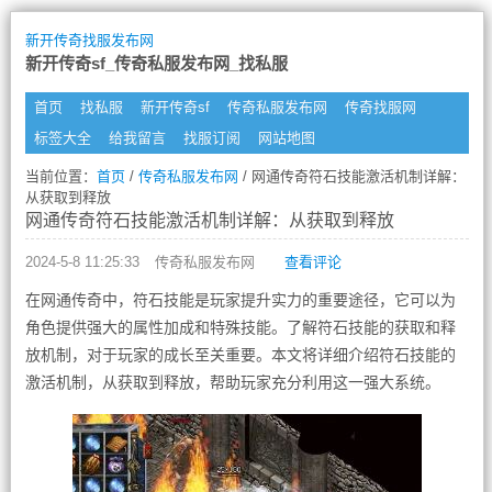
新开传奇找服发布网
新开传奇sf_传奇私服发布网_找私服
首页
找私服
新开传奇sf
传奇私服发布网
传奇找服网
标签大全
给我留言
找服订阅
网站地图
当前位置：
首页
/
传奇私服发布网
/ 网通传奇符石技能激活机制详解：
从获取到释放
网通传奇符石技能激活机制详解：从获取到释放
2024-5-8 11:25:33
传奇私服发布网
查看评论
在网通传奇中，符石技能是玩家提升实力的重要途径，它可以为
角色提供强大的属性加成和特殊技能。了解符石技能的获取和释
放机制，对于玩家的成长至关重要。本文将详细介绍符石技能的
激活机制，从获取到释放，帮助玩家充分利用这一强大系统。