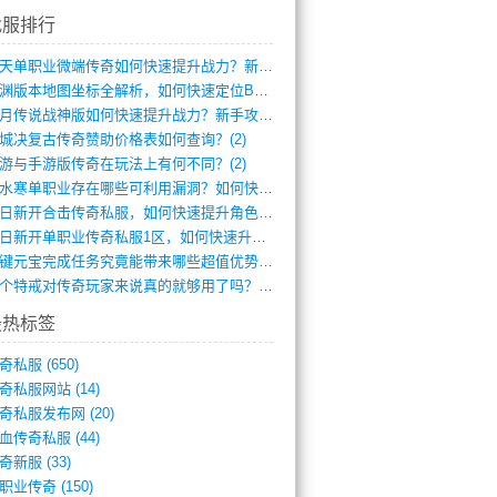
找服排行
逆天单职业微端传奇如何快速提升战力？新手(4)
龙渊版本地图坐标全解析，如何快速定位BO(3)
红月传说战神版如何快速提升战力？新手攻略(3)
城决复古传奇赞助价格表如何查询？(2)
游与手游版传奇在玩法上有何不同？(2)
逆水寒单职业存在哪些可利用漏洞？如何快速(1)
今日新开合击传奇私服，如何快速提升角色战(0)
今日新开单职业传奇私服1区，如何快速升级(0)
一键元宝完成任务究竟能带来哪些超值优势？(0)
一个特戒对传奇玩家来说真的就够用了吗？(0)
最热标签
奇私服
(650)
奇私服网站
(14)
奇私服发布网
(20)
血传奇私服
(44)
奇新服
(33)
职业传奇
(150)