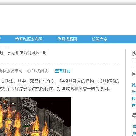
f
传奇私服发布网
传奇找服网
标签大全
站地图
之境：邪恶钳虫为何风靡一时
奇私服发布网
16
次阅读
查看评论
PG游戏，其中，邪恶钳虫作为一种极其强大的怪物，以其超强的
找
文将深入探讨邪恶钳虫的特性、打法攻略和风靡一时的原因。
新
传
传
[0
[0