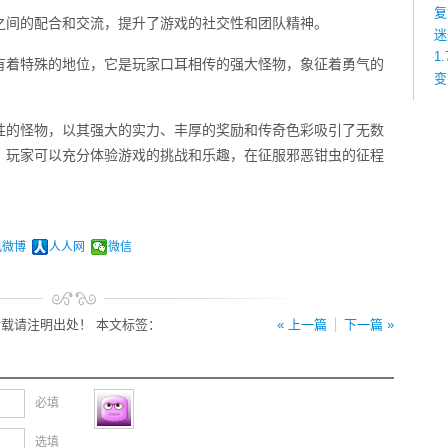
复
之间的配合和交流，提升了游戏的社交性和团队精神。
迷
1
有着特殊的地位，它是玩家口耳相传的强大怪物，象征着勇气的
变
性的怪物，以其强大的实力、丰厚的奖励和传奇色彩吸引了无数
，玩家可以充分体验游戏的挑战和乐趣，在征服邪恶钳虫的征程
讯微博
人人网
微信
载请注明出处！ 本文标签：
« 上一篇
下一篇 »
必填
选填