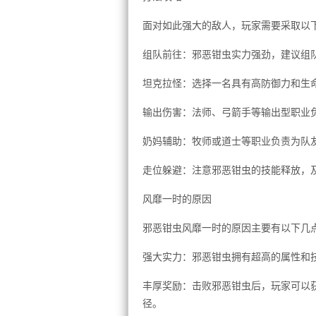
面对如此强大的敌人，玩家需要采取以
组队前往：邪恶钳虫实力强劲，建议组
坦克拉怪：选择一名具有高防御力和生
输出伤害：法师、弓箭手等输出型职业
奶妈辅助：牧师或道士等职业负责为队友治
走位躲避：注意邪恶钳虫的技能释放，
风靡一时的原因
邪恶钳虫风靡一时的原因主要有以下几
强大实力：邪恶钳虫拥有超高的属性和
丰厚奖励：击败邪恶钳虫后，玩家可以
径。