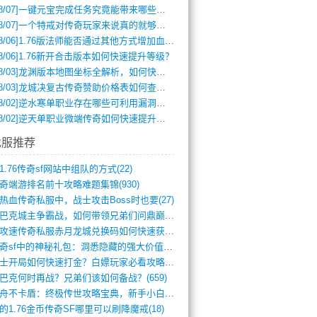
8/07]
一键元宝完成任务究竟能带来哪些超值优势？
8/07]
一个特戒对传奇玩家来说真的就够用了吗？
8/06]
1.76版法师能否通过其他方式增加血量？
8/06]
1.76新开合击版本如何快速提升等级？
8/03]
龙渊版本地图坐标全解析，如何快速定位BOSS位置？
8/03]
龙城决复古传奇赞助价格表如何查询？
8/02]
逆水寒单职业存在哪些可利用漏洞？如何快速提升战力？
8/02]
逆天单职业微端传奇如何快速提升战力？新手必看攻略
找服推荐
1.76传奇sf网站中组队的方式(22)
奇端游排名前十攻略难题集锦(930)
热血传奇私服中，战士攻击Boss时也要(27)
沙巴克城主争霸战，如何带领兄弟们问鼎巅峰(565)
满攻速传奇私服赤月龙城兑换码如何快速获取(676)
传奇sf中的神秘礼包：洞悉隐藏的强大价值(427)
道士开局如何快速打金？白嫖玩家必看攻略(5)
巴克何时再战？兄弟们该如何备战？(659)
方舟不卡盾：终极传世攻略宝典，新手小白逆(495)
的1.76金币传奇SF哪里可以刷降魔戒(18)