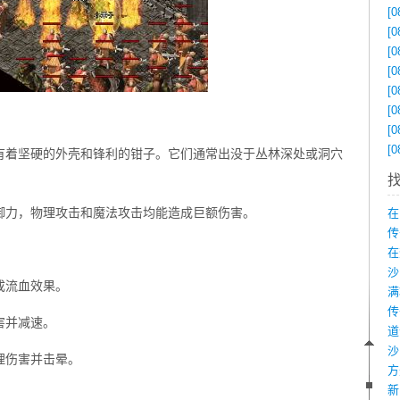
[0
[0
[0
[0
[0
[0
[0
[0
有着坚硬的外壳和锋利的钳子。它们通常出没于丛林深处或洞穴
御力，物理攻击和魔法攻击均能造成巨额伤害。
在
传
：
在
成流血效果。
害并减速。
沙
理伤害并击晕。
新