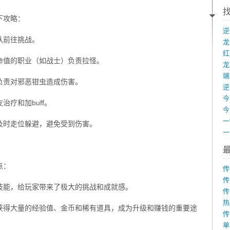
下攻略：
队前往挑战。
命值的职业（如战士）负责拉怪。
龙
端
负责对邪恶钳虫造成伤害。
疗和加buff。
及时走位躲避，避免受到伤害。
点：
传
传
技能，给玩家带来了极大的挑战和成就感。
传
热
获得大量的经验值、金币和稀有道具，成为升级和赚钱的重要途
传
单