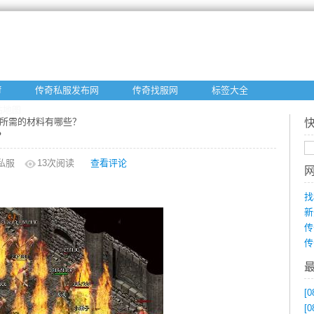
f
传奇私服发布网
传奇找服网
标签大全
站地图
炼所需的材料有哪些？
？
私服
13
次阅读
查看评论
找
新
传
传
[0
[0