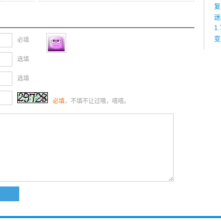
复
迷
1
变
必填
选填
选填
必填
，不填不让过哦，嘻嘻。