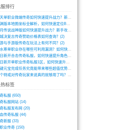
找服排行
逆天单职业微端传奇如何快速提升战力？新手(4)
龙渊版本地图坐标全解析，如何快速定位BO(3)
红月传说战神版如何快速提升战力？新手攻略(3)
城决复古传奇赞助价格表如何查询？(2)
游与手游版传奇在玩法上有何不同？(2)
逆水寒单职业存在哪些可利用漏洞？如何快速(1)
今日新开合击传奇私服，如何快速提升角色战(0)
今日新开单职业传奇私服1区，如何快速升级(0)
一键元宝完成任务究竟能带来哪些超值优势？(0)
一个特戒对传奇玩家来说真的就够用了吗？(0)
最热标签
奇私服
(650)
奇私服网站
(14)
奇私服发布网
(20)
血传奇私服
(44)
奇新服
(33)
职业传奇
(150)