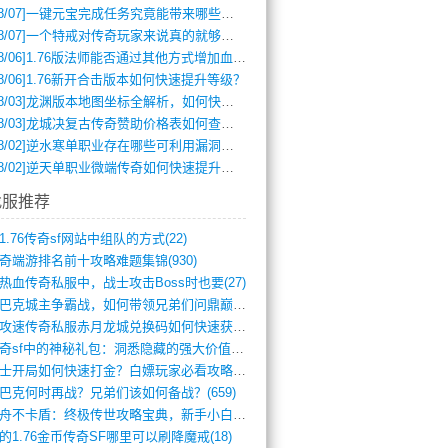
8/07]
一键元宝完成任务究竟能带来哪些超值优势？
8/07]
一个特戒对传奇玩家来说真的就够用了吗？
8/06]
1.76版法师能否通过其他方式增加血量？
8/06]
1.76新开合击版本如何快速提升等级？
8/03]
龙渊版本地图坐标全解析，如何快速定位BOSS位置？
8/03]
龙城决复古传奇赞助价格表如何查询？
8/02]
逆水寒单职业存在哪些可利用漏洞？如何快速提升战力？
8/02]
逆天单职业微端传奇如何快速提升战力？新手必看攻略
找服推荐
1.76传奇sf网站中组队的方式(22)
奇端游排名前十攻略难题集锦(930)
热血传奇私服中，战士攻击Boss时也要(27)
沙巴克城主争霸战，如何带领兄弟们问鼎巅峰(565)
满攻速传奇私服赤月龙城兑换码如何快速获取(676)
传奇sf中的神秘礼包：洞悉隐藏的强大价值(427)
道士开局如何快速打金？白嫖玩家必看攻略(5)
巴克何时再战？兄弟们该如何备战？(659)
方舟不卡盾：终极传世攻略宝典，新手小白逆(495)
的1.76金币传奇SF哪里可以刷降魔戒(18)