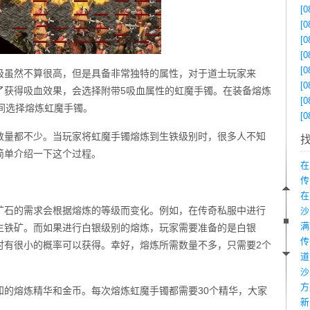
[0
[0
[0
[0
[0
级虽然不算很高，但是具备非常独特的属性，对于道士玩家来
[0
了获得吸血效果，会选择附带5吸血属性的虹魔手镯。在装备熔炼
[0
间选择熔炼虹魔手镯。
[0
数量都不少。当玩家将虹魔手镯熔炼到生铁级别时，很多人不知
简单介绍一下这个过程。
在
传
在
矿石的需求会根据熔炼的等级而变化。例如，在传奇私服中进行
生铁矿。而如果进行白银级别的熔炼，玩家需要准备的是白银
时有很小的概率可以获得。幸好，熔炼所需数量不多，只需要2个
沙
知的熔炼精华和金币。每次熔炼虹魔手镯都需要30个精华，大家
新