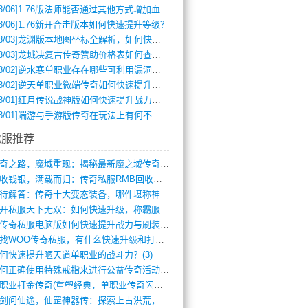
8/06]
1.76版法师能否通过其他方式增加血量？
8/06]
1.76新开合击版本如何快速提升等级？
8/03]
龙渊版本地图坐标全解析，如何快速定位BOSS位置？
8/03]
龙城决复古传奇赞助价格表如何查询？
8/02]
逆水寒单职业存在哪些可利用漏洞？如何快速提升战力？
8/02]
逆天单职业微端传奇如何快速提升战力？新手必看攻略
8/01]
红月传说战神版如何快速提升战力？新手攻略全解析？
8/01]
端游与手游版传奇在玩法上有何不同？
找服推荐
传奇之路，魔域重现：揭秘最新魔之域传奇攻(712)
回收钱银，满载而归：传奇私服RMB回收装(548)
亟待解答：传奇十大变态装备，哪件堪称神器(347)
新开私服天下无双：如何快速升级，称霸服务(681)
新传奇私服电脑版如何快速提升战力与刷装备(835)
寻找WOO传奇私服，有什么快速升级和打宝(864)
何快速提升陋天道单职业的战斗力？(3)
如何正确使用特殊戒指来进行公益传奇活动？(10)
单职业打金传奇(重塑经典，单职业传奇闪耀(10)
仗剑问仙途，仙罡神器传：探索上古洪荒，揭(813)