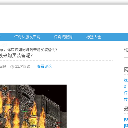
f
传奇私服发布网
传奇找服网
标签大全
站地图
玩家，你应该如何赚钱来购买装备呢？
钱来购买装备呢？
私服
11
次阅读
查看评论
找
新
传
传
[0
[0