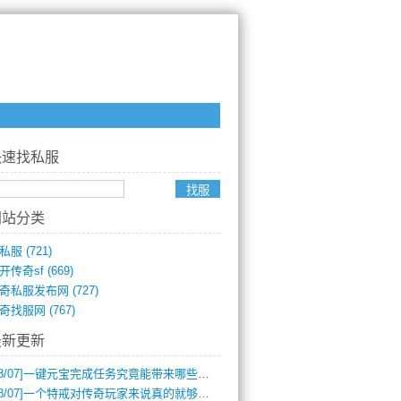
快速找私服
网站分类
私服
(721)
开传奇sf
(669)
奇私服发布网
(727)
奇找服网
(767)
最新更新
8/07]
一键元宝完成任务究竟能带来哪些超值优势？
8/07]
一个特戒对传奇玩家来说真的就够用了吗？