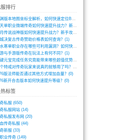
找服排行
龙渊版本地图坐标全解析，如何快速定位BO(3)
逆天单职业微端传奇如何快速提升战力？新手(2)
红月传说战神版如何快速提升战力？新手攻略(2)
城决复古传奇赞助价格表如何查询？(1)
逆水寒单职业存在哪些可利用漏洞？如何快速(1)
游与手游版传奇在玩法上有何不同？(1)
一键元宝完成任务究竟能带来哪些超值优势？(0)
一个特戒对传奇玩家来说真的就够用了吗？(0)
.76版法师能否通过其他方式增加血量？(0)
.76新开合击版本如何快速提升等级？(0)
最热标签
奇私服
(650)
奇私服网站
(14)
奇私服发布网
(20)
血传奇私服
(44)
奇新服
(33)
职业传奇
(149)