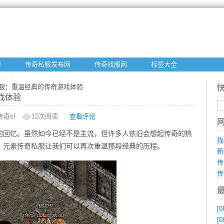
f
传奇私服发布网
传奇找服网
标签大全
站地图
私服：重温经典的传奇游戏体验
戏体验
奇sf
12
次阅读
查看评论
的回忆。虽然如今已经不是主流，但许多人依旧会想起传奇的热
找
，元素传奇私服让我们可以再次重温那段经典的历程。
新
传
传
[0
[0