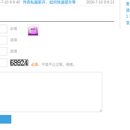
-7-10 9:9:40
传奇私服新开，如何快速提升等级与获取顶级装备？
2026-7-10 9:8:21
复
迷
1
变
必填
选填
选填
必填
，不填不让过哦，嘻嘻。