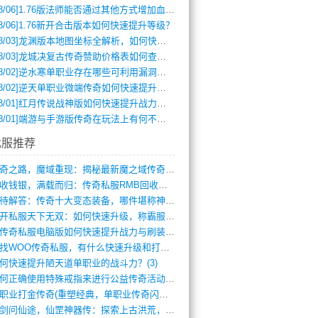
8/06]
1.76版法师能否通过其他方式增加血量？
8/06]
1.76新开合击版本如何快速提升等级？
8/03]
龙渊版本地图坐标全解析，如何快速定位BOSS位置？
8/03]
龙城决复古传奇赞助价格表如何查询？
8/02]
逆水寒单职业存在哪些可利用漏洞？如何快速提升战力？
8/02]
逆天单职业微端传奇如何快速提升战力？新手必看攻略
8/01]
红月传说战神版如何快速提升战力？新手攻略全解析？
8/01]
端游与手游版传奇在玩法上有何不同？
找服推荐
传奇之路，魔域重现：揭秘最新魔之域传奇攻(712)
回收钱银，满载而归：传奇私服RMB回收装(548)
亟待解答：传奇十大变态装备，哪件堪称神器(347)
新开私服天下无双：如何快速升级，称霸服务(681)
新传奇私服电脑版如何快速提升战力与刷装备(835)
寻找WOO传奇私服，有什么快速升级和打宝(864)
何快速提升陋天道单职业的战斗力？(3)
如何正确使用特殊戒指来进行公益传奇活动？(10)
单职业打金传奇(重塑经典，单职业传奇闪耀(10)
仗剑问仙途，仙罡神器传：探索上古洪荒，揭(813)