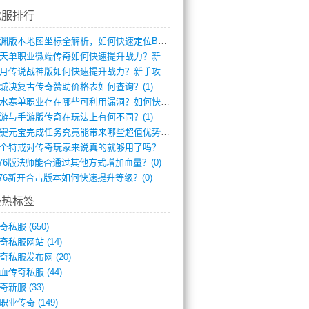
找服排行
龙渊版本地图坐标全解析，如何快速定位BO(3)
逆天单职业微端传奇如何快速提升战力？新手(2)
红月传说战神版如何快速提升战力？新手攻略(2)
城决复古传奇赞助价格表如何查询？(1)
逆水寒单职业存在哪些可利用漏洞？如何快速(1)
游与手游版传奇在玩法上有何不同？(1)
一键元宝完成任务究竟能带来哪些超值优势？(0)
一个特戒对传奇玩家来说真的就够用了吗？(0)
.76版法师能否通过其他方式增加血量？(0)
.76新开合击版本如何快速提升等级？(0)
最热标签
奇私服
(650)
奇私服网站
(14)
奇私服发布网
(20)
血传奇私服
(44)
奇新服
(33)
职业传奇
(149)