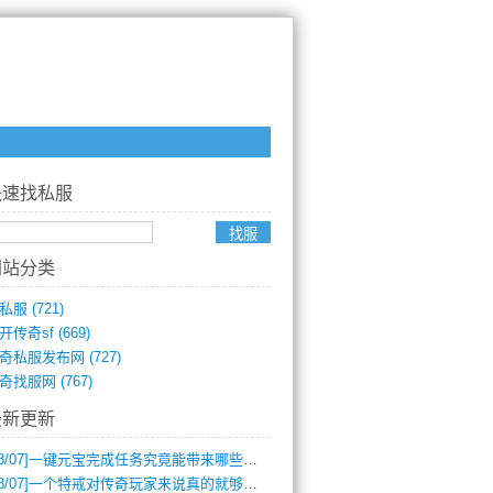
快速找私服
网站分类
私服
(721)
开传奇sf
(669)
奇私服发布网
(727)
奇找服网
(767)
最新更新
8/07]
一键元宝完成任务究竟能带来哪些超值优势？
8/07]
一个特戒对传奇玩家来说真的就够用了吗？