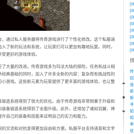
[0
[0
[0
[0
[0
[0
台，通过私人服务器将传奇游戏进行了个性化修改。这个私服涵
[0
加入了新的玩法和系统，让玩家们可以更加有趣地玩耍。同时，
[0
享受更好的游戏体验。
行了大量的改进。传奇游戏多为玛法大陆的探险，任务和战斗相
承经典基础的同时，加入了许多全新的内容：复杂而有挑战性的
的小游戏。这些新元素为玩家提供了更丰富的游戏体验，也让整
备锻造系统得到了很大的优化。由于传奇游戏非常侧重于升级和
和装备锻造系统得到了全面升级。此外，还增加了诸如羽翼、神
如
提升自己的装备和技能来证明自己的实力和能力。
间的交流和对抗变得更加自由和方便。私服平台支持语音和文字