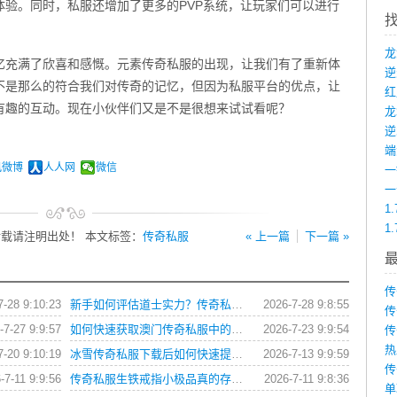
体验。同时，私服还增加了更多的PVP系统，让玩家们可以进行
忆充满了欣喜和感慨。元素传奇私服的出现，让我们有了重新体
不是那么的符合我们对传奇的记忆，但因为私服平台的优点，让
有趣的互动。现在小伙伴们又是不是很想来试试看呢？
龙
端
讯微博
人人网
微信
1
1
载请注明出处！ 本文标签：
传奇私服
« 上一篇
下一篇 »
传
7-28 9:10:23
新手如何评估道士实力？传奇私服玩家操作习惯全解析
2026-7-28 9:8:55
传
-7-27 9:9:57
如何快速获取澳门传奇私服中的顶级装备？
2026-7-23 9:9:54
传
热
7-20 9:10:19
冰雪传奇私服下载后如何快速提升角色等级？
2026-7-13 9:9:59
传
-7-11 9:9:56
传奇私服生铁戒指小极品真的存在吗？如何获取？
2026-7-11 9:8:36
单