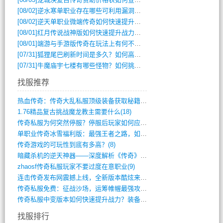
[08/02]
逆水寒单职业存在哪些可利用漏洞？如何快速提升战力？
[08/02]
逆天单职业微端传奇如何快速提升战力？新手必看攻略
[08/01]
红月传说战神版如何快速提升战力？新手攻略全解析？
[08/01]
端游与手游版传奇在玩法上有何不同？
[07/31]
狐狸尾巴刷新时间是多久？如何高效获取传奇手游中的狐狸尾巴？
[07/31]
牛魔庙宇七楼有哪些怪物？如何挑战它们？
找服推荐
热血传奇：传奇大乱私服顶级装备获取秘籍(887)
1.76精品复古挑战魔龙教主需要什么(18)
传奇私服为何突然停服？停服后玩家如何应对(744)
单职业传奇冰雪福利版：最强王者之路，如何(659)
传奇游戏的可玩性到底有多高？(8)
暗藏杀机的逆天神器——深度解析《传奇》祈(374)
zhaosf传奇私服玩家不要过度在意职业(9)
连击传奇发布网震撼上线，全新版本酷炫来袭(12)
传奇私服免费：征战沙场，运筹帷幄最强攻城(516)
传奇私服中变版本如何快速提升战力？装备强(1012)
找服排行