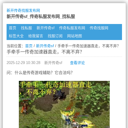
新开传奇找服发布网
新开传奇sf_传奇私服发布网_找私服
首页
找私服
新开传奇sf
传奇私服发布网
传奇找服网
标签大全
给我留言
找服订阅
网站地图
当前位置：
首页
/
新开传奇sf
/ 手牵手一传奇加速器直走，不离不弃？
手牵手一传奇加速器直走，不离不弃？
2025-12-29 10:30:28
新开传奇sf
查看评论
问：什么是传奇游戏辅助？它合法吗？