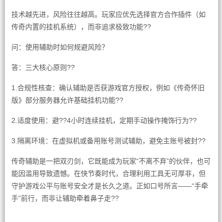
技术越先进，风险往往越高。玩家应优先选择官方合作插件（如
传奇内置的挂机系统），而非追求极致功能??
问：使用辅助时如何规避风险？
答：三大核心原则??
1.合规性核查：确认辅助是否获游戏官方授权，例如《传奇怀旧
版》部分服务器允许基础挂机功能??
2.适度使用：避??4小时连续挂机，定期手动操作掩饰行为??
3.隔离环境：在虚拟机或备用账号测试辅助，避免主账号被封??
传奇辅助是一把双刃剑，它既能成为玩家“不离不弃”的伙伴，也可
能因滥用导致遗憾。在快节奏时代，合理利用工具无可厚非，但
守护游戏公平与账号安全才是长久之道。正如口号所言——“手牵
手”前行，而非让辅助牵着鼻子走??